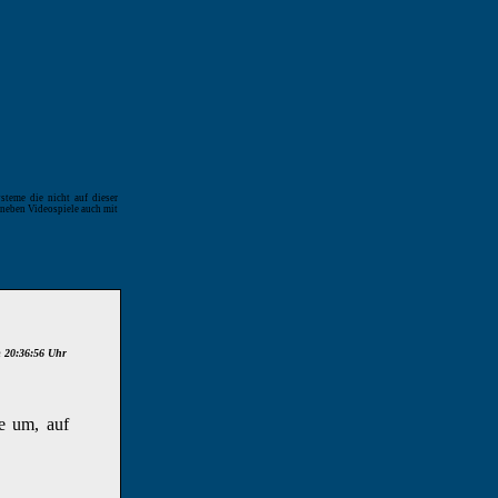
steme die nicht auf dieser
h neben Videospiele auch mit
 20:36:56 Uhr
ee um, auf