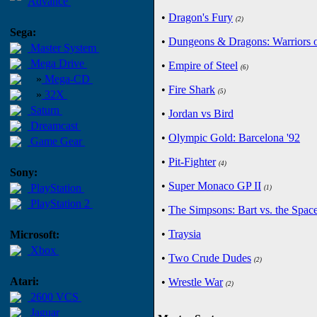
Advance
•
Dragon's Fury
(2)
Sega:
•
Dungeons & Dragons: Warriors o
Master System
Mega Drive
•
Empire of Steel
(6)
»
Mega-CD
•
Fire Shark
(5)
»
32X
Saturn
•
Jordan vs Bird
Dreamcast
•
Olympic Gold: Barcelona '92
Game Gear
•
Pit-Fighter
(4)
Sony:
•
Super Monaco GP II
PlayStation
(1)
PlayStation 2
•
The Simpsons: Bart vs. the Spac
•
Traysia
Microsoft:
Xbox
•
Two Crude Dudes
(2)
Atari:
•
Wrestle War
(2)
2600 VCS
Jaguar