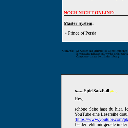
NOCH NICHT ONLINE:
Master System
:
• Prince of Persia
*
Hinweis
:
Es werden nur Beiträge zu Konsolenthemen g
Internetseite gelistet sind, werden nicht berüc
Computersystemen beschäftigt haben.)
SpielSatzFail
Name:
(Gast)
Hey,
schöne Seite hast du hier. 
YouTube eine Lesereihe drau
(
https://www.youtube.com/
Leider fehlt mir gerade in de