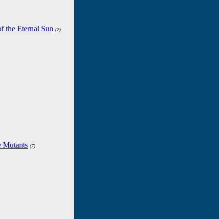
f the Eternal Sun
(2)
e Mutants
(7)