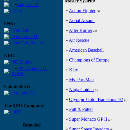
Master System
:
»
Jaguar CD
•
Action Fighter
Lynx
(5)
•
Aerial Assault
SNK:
Neo Geo
•
After Burner
(3)
Neo Geo CD
•
Air Rescue
Neo Geo Pocket
•
American Baseball
NEC:
•
Champions of Europe
PC Engine
»
PC Engine CD-
•
Klax
ROM²
•
Ms. Pac-Man
Commodore:
•
Ninja Gaiden
(3)
Amiga CD³²
•
Olympic Gold: Barcelona '92
(1)
The 3DO Company:
•
Putt & Putter
3DO
•
Super Monaco GP II
(1)
Besucher
•
Super Space Invaders
(1)