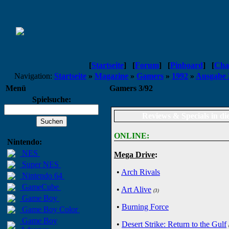
[
Startseite
]
[
Forum
]
[
Pinboard
]
[
Cha
Navigation:
Startseite
»
Magazine
»
Gamers
»
1992
»
Ausgabe 
Menü
Gamers 3/92
Spielsuche:
Reviews & Specials in di
ONLINE:
Nintendo:
NES
Mega Drive
:
Super NES
•
Arch Rivals
Nintendo 64
GameCube
•
Art Alive
(3)
Game Boy
•
Burning Force
Game Boy Color
Game Boy
•
Desert Strike: Return to the Gulf