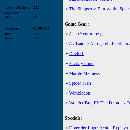
User Online:
247
•
The Simpsons: Bart vs. the Spac
Registrierte:
0
Gäste:
247
Game Gear
:
Gesamt:
9.190.072
•
Alien Syndrome
Heute:
4.983
(1)
Gestern:
23.837
•
Ax Battler: A Legend of Golden
•
Devilish
•
Factory Panic
•
Marble Madness
•
Spider-Man
•
Wimbledon
•
Wonder Boy III: The Dragon's T
Specials
:
•
Unter der Lupe: Action Replay u