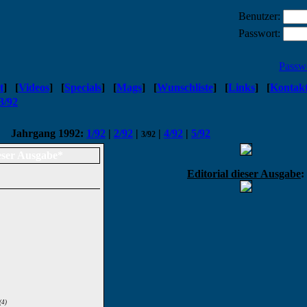
Benutzer:
Passwort:
Passw
t
]
[
Videos
]
[
Specials
]
[
Mags
]
[
Wunschliste
]
[
Links
]
[
Kontak
3/92
Jahrgang 1992:
1/92
|
2/92
|
|
4/92
|
5/92
3/92
eser Ausgabe*
Editorial dieser Ausgabe
:
(4)