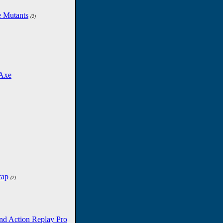
e Mutants
(2)
 Axe
rap
(2)
nd Action Replay Pro