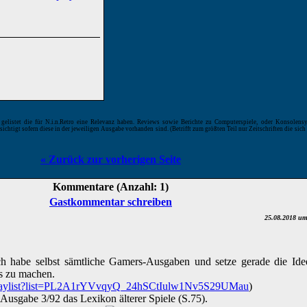
elistet die für N.i.n.Retro eine Relevanz haben. Reviews sowie Berichte zu Computerspiele, oder Konsolensy
ksichtigt sofern diese in der jeweiligen Ausgabe vorhanden sind. (Betrifft zum größten Teil nur Zeitschriften die sic
« Zurück zur vorherigen Seite
Kommentare (Anzahl: 1)
Gastkommentar schreiben
25.08.2018 um
Ich habe selbst sämtliche Gamers-Ausgaben und setze gerade die Id
s zu machen.
playlist?list=PL2A1rYVvqyQ_24hSCtIulw1Nv5S29UMau
)
r Ausgabe 3/92 das Lexikon älterer Spiele (S.75).