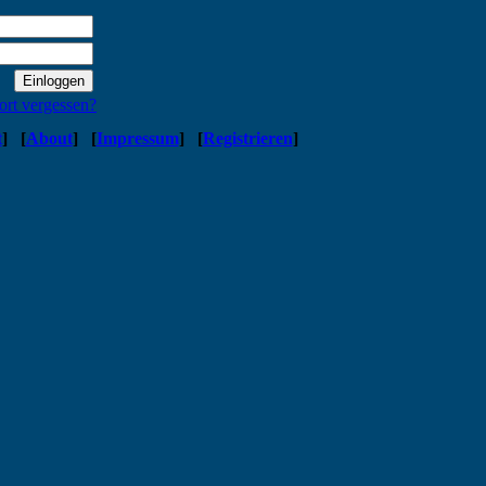
ort vergessen?
t
]
[
About
]
[
Impressum
]
[
Registrieren
]