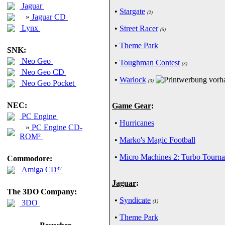
Jaguar
•
Stargate
(2)
»
Jaguar CD
Lynx
•
Street Racer
(5)
•
Theme Park
SNK:
Neo Geo
•
Toughman Contest
(3)
Neo Geo CD
•
Warlock
(3)
Neo Geo Pocket
NEC:
Game Gear
:
PC Engine
•
Hurricanes
»
PC Engine CD-
ROM²
•
Marko's Magic Football
•
Micro Machines 2: Turbo Tourn
Commodore:
Amiga CD³²
Jaguar
:
The 3DO Company:
•
Syndicate
3DO
(1)
•
Theme Park