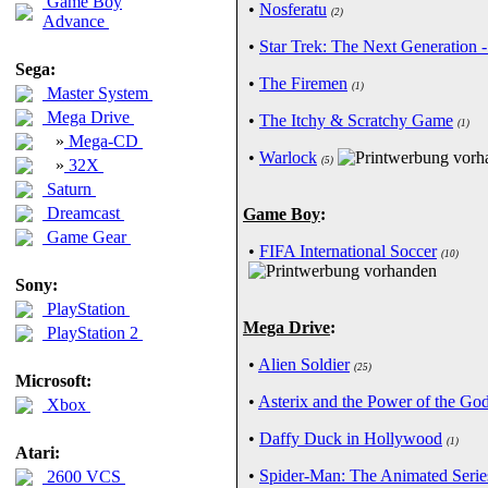
Game Boy
•
Nosferatu
(2)
Advance
•
Star Trek: The Next Generation -
Sega:
•
The Firemen
(1)
Master System
Mega Drive
•
The Itchy & Scratchy Game
(1)
»
Mega-CD
•
Warlock
(5)
»
32X
Saturn
Dreamcast
Game Boy
:
Game Gear
•
FIFA International Soccer
(10)
Sony:
PlayStation
Mega Drive
:
PlayStation 2
•
Alien Soldier
(25)
Microsoft:
•
Asterix and the Power of the Go
Xbox
•
Daffy Duck in Hollywood
(1)
Atari:
•
Spider-Man: The Animated Serie
2600 VCS