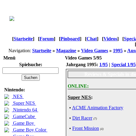
[
Startseite
]
[
Forum
]
[
Pinboard
]
[
Chat
]
[
Videos
]
[
Speci
Navigation:
Startseite
»
Magazine
»
Video Games
»
1995
»
Aus
Menü
Video Games 5/95
Spielsuche:
Jahrgang 1995:
1/95
|
Special 1/95
Reviews & Specials in di
ONLINE:
Nintendo:
NES
Super NES
:
Super NES
•
ACME Animation Factory
Nintendo 64
GameCube
•
Dirt Racer
(7)
Game Boy
•
Front Mission
Game Boy Color
(4)