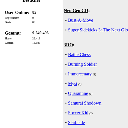
Besucher
Neo Geo CD
:
User Online:
85
Registrierte:
0
•
Bust-A-Move
Gäste:
85
•
Super Sidekicks 3: The Next Glo
Gesamt:
9.240.496
Heute:
22.416
Gestern:
13.985
3DO
:
•
Battle Chess
•
Burning Soldier
•
Immercenary
(1)
•
Myst
(5)
•
Quarantine
(4)
•
Samurai Shodown
•
Soccer Kid
(2)
•
Starblade