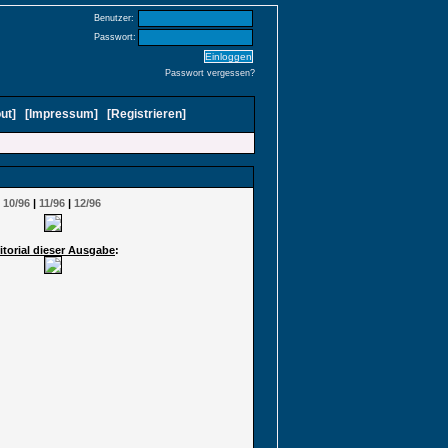
Benutzer:
Passwort:
Passwort vergessen?
ut
]
[
Impressum
]
[
Registrieren
]
|
10/96
|
11/96
|
12/96
itorial dieser Ausgabe
: