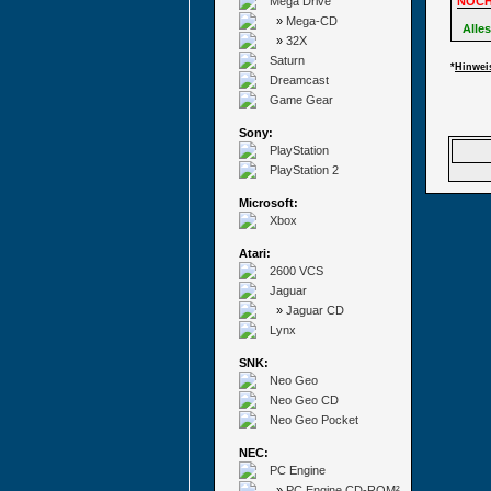
Mega Drive
NOCH
»
Mega-CD
Alles
»
32X
Saturn
*
Hinwei
Dreamcast
Game Gear
Sony:
PlayStation
PlayStation 2
Microsoft:
Xbox
Atari:
2600 VCS
Jaguar
»
Jaguar CD
Lynx
SNK:
Neo Geo
Neo Geo CD
Neo Geo Pocket
NEC:
PC Engine
»
PC Engine CD-ROM²