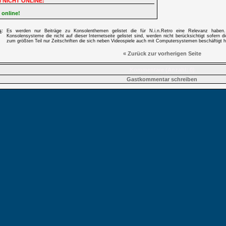
 NICHT ONLINE:
 online!
s
:
Es werden nur Beiträge zu Konsolenthemen gelistet die für N.i.n.Retro eine Relevanz haben
Konsolensysteme die nicht auf dieser Internetseite gelistet sind, werden nicht berücksichtigt sofern di
zum größten Teil nur Zeitschriften die sich neben Videospiele auch mit Computersystemen beschäftigt 
« Zurück zur vorherigen Seite
Kommentare (Anzahl: 0)
Gastkommentar schreiben