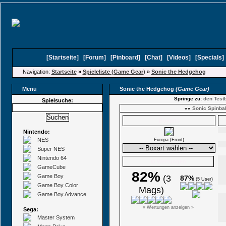
[
Startseite
]
[
Forum
]
[
Pinboard
]
[
Chat
]
[
Videos
]
[
Specials
Navigation:
Startseite
»
Spieleliste (Game Gear)
»
Sonic the Hedgehog
Menü
Sonic the Hedgehog
(Game Gear)
Springe zu:
den Testb
Spielsuche:
««
Sonic Spinbal
Boxarts
Nintendo:
NES
Europa (Front)
Super NES
Nintendo 64
Ø Wertungen
GameCube
82%
Game Boy
(3
87%
(5 User)
Game Boy Color
Mags)
Game Boy Advance
« Wertungen anzeigen »
Sega:
Master System