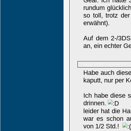
Gear. Ich hatte
rundum glücklic
so toll, trotz d
erwähnt).
Auf dem 2-/3DS 
an, ein echter 
SGGG
Name:
Beiträge: 359
Habe auch diese
kaputt, nur per K
Ich habe diese s
drinnen.
leider hat die H
war es schon au
von 1/2 Std.!