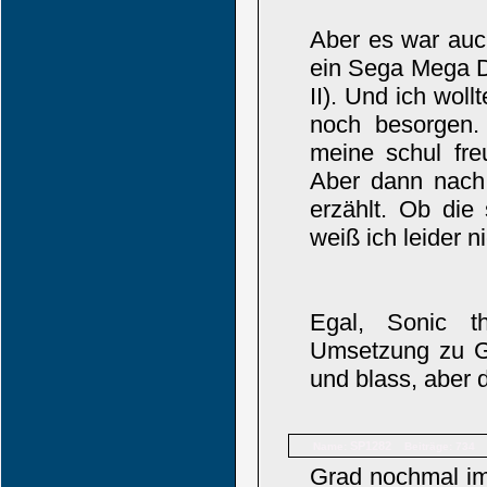
Aber es war auc
ein Sega Mega D
II). Und ich wo
noch besorgen. 
meine schul fr
Aber dann nach 
erzählt. Ob die
weiß ich leider n
Egal, Sonic t
Umsetzung zu Ga
und blass, aber 
SP1282
Name:
Beiträge: 734
Grad nochmal im