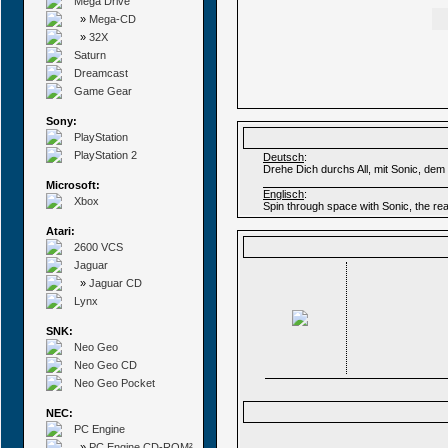
Mega Drive
»
Mega-CD
»
32X
Saturn
Dreamcast
Game Gear
Sony:
PlayStation
PlayStation 2
Deutsch
:
Drehe Dich durchs All, mit Sonic, dem 
Microsoft:
Englisch
:
Xbox
Spin through space with Sonic, the rea
Atari:
2600 VCS
Jaguar
»
Jaguar CD
Lynx
SNK:
Neo Geo
Neo Geo CD
Neo Geo Pocket
NEC:
PC Engine
»
PC Engine CD-ROM²