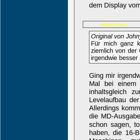
dem Display vom
NegCon
Name:
Beiträ
(Admin)
Original von John
Für mich ganz k
ziemlich von der
irgendwie besser 
Ging mir irgend
Mal bei einem
inhaltsgleich 
Levelaufbau der
Allerdings kommt
die MD-Ausgabe.
schon sagen, to
haben, die 16-Bi