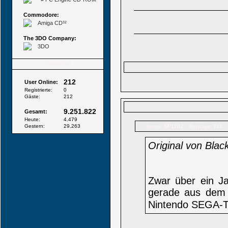
Commodore:
Amiga CD³²
The 3DO Company:
3DO
Besucher
212
User Online:
Registrierte:
0
Gäste:
212
9.251.822
Gesamt:
Heute:
4.479
Gestern:
29.263
SP1282
Name:
Beiträge: 734
Original von Bla
Zwar über ein Ja
gerade aus dem
Nintendo SEGA-Tit