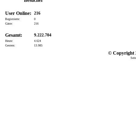
Besucher
User Online:
216
Registrierte:
0
Gäste:
216
Gesamt:
9.222.704
Heute:
4.624
Gestern:
13.985
© Copyright 2
Seit