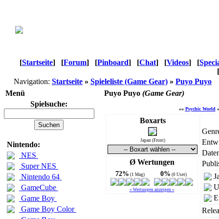
[
Startseite
]
[
Forum
]
[
Pinboard
]
[
Chat
]
[
Videos
]
[
Speci
Navigation:
Startseite
»
Spieleliste (Game Gear)
»
Puyo Puyo
Menü
Puyo Puyo
(Game Gear)
Spielsuche:
««
Psychic World
Boxarts
Genr
Japan (Front)
Entwi
Nintendo:
Daten
NES
Ø Wertungen
Publi
Super NES
72%
0%
(1 Mag)
(0 User)
J
Nintendo 64
U
GameCube
« Wertungen anzeigen »
E
Game Boy
Game Boy Color
Relea