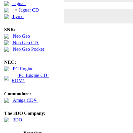
Jaguar
»
Jaguar CD
Lynx
SNK:
Neo Geo
Neo Geo CD
Neo Geo Pocket
NEC:
PC Engine
»
PC Engine CD-
ROM²
Commodore:
Amiga CD³²
The 3DO Company:
3DO