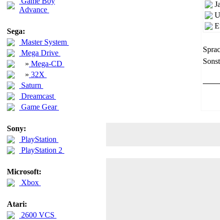
Game Boy
J
Advance
U
E
Sega:
Master System
Sprac
Mega Drive
Sonst
»
Mega-CD
»
32X
Saturn
Dreamcast
Game Gear
Sony:
PlayStation
PlayStation 2
Microsoft:
Xbox
Atari:
2600 VCS