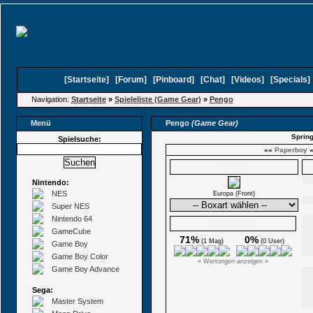
[
Startseite
]
[
Forum
]
[
Pinboard
]
[
Chat
]
[
Videos
]
[
Specials
Navigation:
Startseite
»
Spieleliste (Game Gear)
»
Pengo
Menü
Pengo
(Game Gear)
Spring
Spielsuche:
««
Paperboy
Boxarts
Nintendo:
NES
Europa (Front)
Super NES
Nintendo 64
Ø Wertungen
GameCube
71%
0%
(1 Mag)
(0 User)
Game Boy
Game Boy Color
« Wertungen anzeigen »
Game Boy Advance
Sega:
Master System