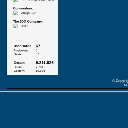
Commodore:
Amiga CD³²
The 3DO Company:
3DO
Besucher
67
User Online:
Registrierte:
0
Gäste:
67
9.211.826
Gesamt:
Heute:
7.731
Gestern:
19.006
© Copyrig
Se