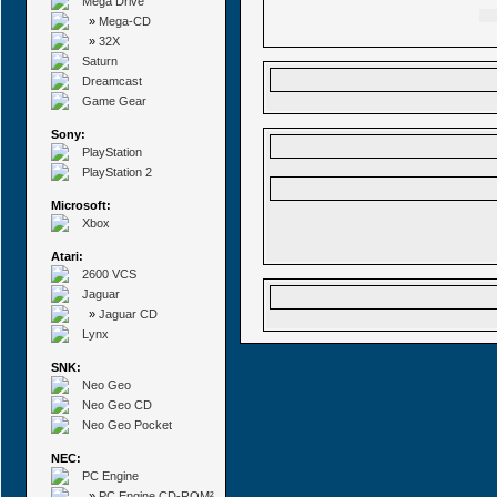
Mega Drive
»
Mega-CD
»
32X
Saturn
Dreamcast
Game Gear
Sony:
PlayStation
PlayStation 2
Microsoft:
Xbox
Atari:
2600 VCS
Jaguar
»
Jaguar CD
Lynx
SNK:
Neo Geo
Neo Geo CD
Neo Geo Pocket
NEC:
PC Engine
»
PC Engine CD-ROM²