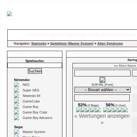
[
Startseite
]
[
Forum
]
[
Pinboard
]
[
Chat
]
[
Videos
]
[
Specials
Navigation:
Startseite
»
Spieleliste (Master System)
»
Alien Syndrome
Menü
Alien Syndrome
(Master System)
Spring
Spielsuche:
««
Alien Storm
Boxarts
Nintendo:
NES
EUR-PAL (Front)
Super NES
Nintendo 64
Ø Wertungen
GameCube
52%
56%
(3 Mags)
(1 User)
Game Boy
Game Boy Color
« Wertungen anzeigen
Game Boy Advance
»
Sega:
Master System