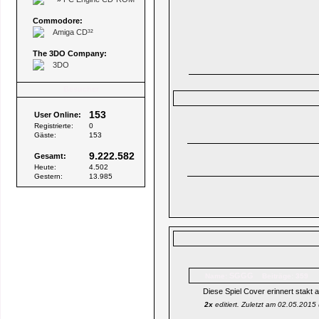
Commodore:
Amiga CD³²
The 3DO Company:
3DO
Besucher
153
User Online:
Registrierte:
0
Gäste:
153
9.222.582
Gesamt:
Heute:
4.502
Gestern:
13.985
SGGG
Name:
Beiträge: 359
Diese Spiel Cover erinnert stakt 
2x
editiert. Zuletzt am 02.05.201