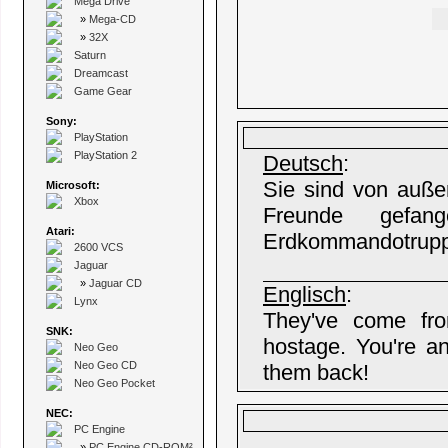
Mega Drive
»
Mega-CD
»
32X
Saturn
Dreamcast
Game Gear
Sony:
PlayStation
PlayStation 2
Deutsch
:
Sie sind von auße
Microsoft:
Xbox
Freunde gefan
Atari:
Erdkommandotruppe
2600 VCS
Jaguar
»
Jaguar CD
Englisch
:
Lynx
They've come fro
SNK:
hostage. You're a
Neo Geo
Neo Geo CD
them back!
Neo Geo Pocket
NEC:
PC Engine
»
PC Engine CD-ROM²