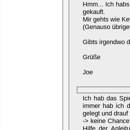
Hmm... Ich habs
gekauft.
Mir gehts wie Ke
(Genauso übrigen
Gibts irgendwo 
Grüße
Joe
MarS
Name:
Beiträge: 114
Ich hab das Spi
immer hab ich d
gelegt und drauf
-> keine Chance
Hilfe der Anlei