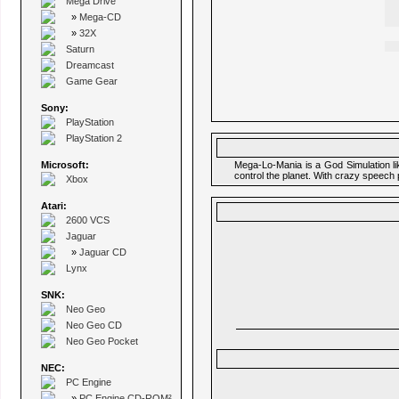
Mega Drive
»
Mega-CD
»
32X
Saturn
Dreamcast
Game Gear
Sony:
PlayStation
PlayStation 2
Microsoft:
Mega-Lo-Mania is a God Simulation lik
control the planet. With crazy speech 
Xbox
Atari:
2600 VCS
Jaguar
»
Jaguar CD
Lynx
SNK:
Neo Geo
Neo Geo CD
Neo Geo Pocket
NEC:
PC Engine
»
PC Engine CD-ROM²