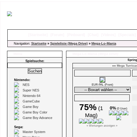
[
Startseite
]
[
Forum
]
[
Pinboard
]
[
Chat
]
[
Videos
]
[
Specials
Navigation:
Startseite
»
Spieleliste (Mega Drive)
»
Mega-Lo-Mania
Menü
Mega-Lo-Mania
(Mega Drive)
Spring
Spielsuche:
««
Mega Turrica
Boxarts
Nintendo:
NES
EUR-PAL (Front)
Super NES
Nintendo 64
Ø Wertungen
GameCube
75%
Game Boy
(1
0%
(0 User)
Game Boy Color
Mag)
Game Boy Advance
« Wertungen anzeigen »
Sega:
Master System