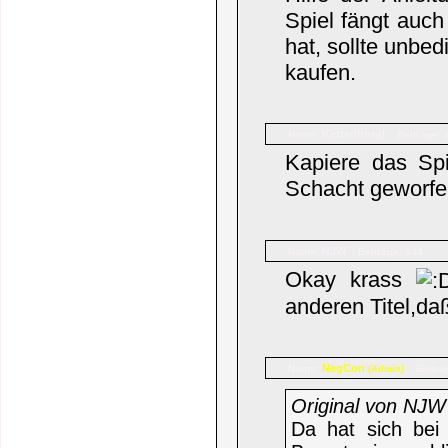
Spiel fängt auc
hat, sollte unbe
kaufen.
Kettenhund
Name:
Beiträge: 
Kapiere das Spi
Schacht geworfe
NJW
Name:
Beiträge: 944
Okay krass
anderen Titel,da
NegCon
Name:
Beiträ
(Admin)
Original von NJW
Da hat sich bei