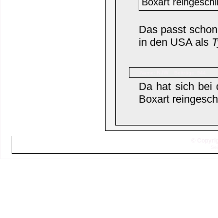
Boxart reingeschl
Das passt schon 
in den USA als
T
NJW
Name:
Beiträge: 944
Da hat sich bei
Boxart reingeschl
© Copyrig
Sei