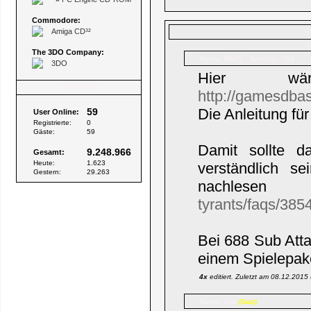
Commodore:
Amiga CD³²
The 3DO Company:
MarS
Name:
Beiträge: 114
3DO
Hier wä
Besucher
http://gamesdba
Die Anleitung fü
59
User Online:
Registrierte:
0
Gäste:
59
Damit sollte d
9.248.966
Gesamt:
Heute:
1.623
verständlich s
Gestern:
29.263
nachles
tyrants/faqs/385
Bei 688 Sub Atta
einem Spielepake
4x
editiert. Zuletzt am 08.12.201
Joe
Name:
(Gast)