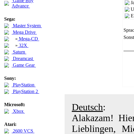
Game Boy
J
Advance
U
E
Sega:
Master System
Sprac
Mega Drive
Sonst
»
Mega-CD
»
32X
Saturn
Dreamcast
Game Gear
Sony:
PlayStation
PlayStation 2
Microsoft:
Deutsch
:
Xbox
Alakazam! Hier
Atari:
Lieblingen, M
2600 VCS