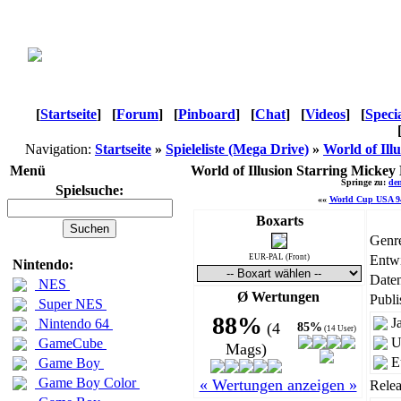
[
Startseite
]
[
Forum
]
[
Pinboard
]
[
Chat
]
[
Videos
]
[
Speci
Navigation:
Startseite
»
Spieleliste (Mega Drive)
»
World of Il
Menü
World of Illusion Starring Mick
Springe zu:
den
Spielsuche:
««
World Cup USA 9
Boxarts
Genr
EUR-PAL (Front)
Entwi
Nintendo:
Daten
NES
Ø Wertungen
Publi
Super NES
88%
J
Nintendo 64
(4
85%
(14 User)
U
GameCube
Mags)
E
Game Boy
Game Boy Color
« Wertungen anzeigen »
Relea