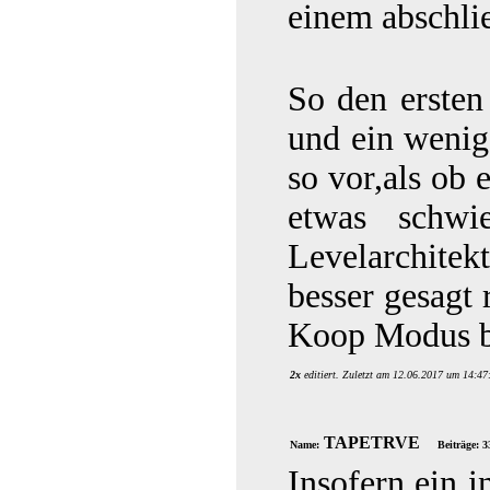
einem abschli
So den ersten
und ein weni
so vor,als ob 
etwas schwi
Levelarchitek
besser gesagt 
Koop Modus b
2x
editiert. Zuletzt am 12.06.2017 um 14:47
TAPETRVE
Name:
Beiträge: 3
Insofern ein i