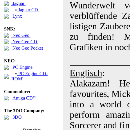
Wunderwelt v
Jaguar
»
Jaguar CD
verblüffende Z
Lynx
listigen Zauber
SNK:
zu finden! M
Neo Geo
Neo Geo CD
Grafiken in noc
Neo Geo Pocket
NEC:
PC Engine
Englisch
:
»
PC Engine CD-
ROM²
Alakazam! He
favourites, Mi
Commodore:
Amiga CD³²
into a world 
The 3DO Company:
perform amazi
3DO
Sorcerer and fi