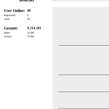
Besucher
User Online:
60
Registrierte:
0
Gäste:
60
Gesamt:
9.214.181
Heute:
10.086
Gestern:
19.006