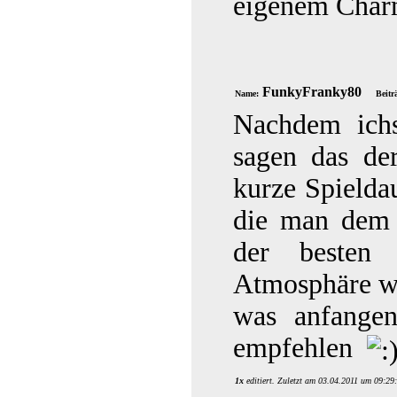
eigenem Cha
FunkyFranky80
Name:
Beitr
Nachdem ichs
sagen das der
kurze Spielda
die man dem 
der besten
Atmosphäre wi
was anfange
empfehlen
1x
editiert. Zuletzt am 03.04.2011 um 09:29