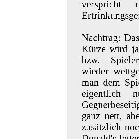
verspricht
Ertrinkungsgef
Nachtrag: Das 
Kürze wird ja
bzw. Spieler
wieder wettg
man dem Spie
eigentlich
Gegnerbeseiti
ganz nett, ab
zusätzlich no
Donald's fette