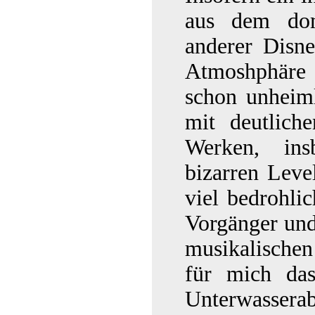
aus dem dom
anderer Disne
Atmoshphäre a
schon unheim
mit deutlich
Werken, in
bizarren Leve
viel bedrohli
Vorgänger und
musikalische
für mich das
Unterwasserab