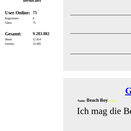
Besucher
User Online:
75
Registrierte:
0
Gäste:
75
Gesamt:
9.283.882
Heute:
12.854
Gestern:
23.685
G
Beach Boy
Name:
(Gast)
Ich mag die B