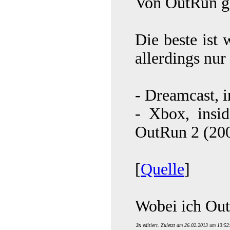
Von OutRun g
Die beste ist
allerdings nur 
- Dreamcast, 
- Xbox, insi
OutRun 2 (20
[
Quelle
]
Wobei ich Out
3x
editiert. Zuletzt am 26.02.2013 um 13:52