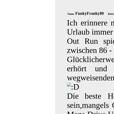
FunkyFranky80
Name:
Beitr
Ich erinnere 
Urlaub immer 
Out Run spi
zwischen 86 -
Glücklicherw
erhört und
wegweisenden 
Die beste He
sein,mangels 