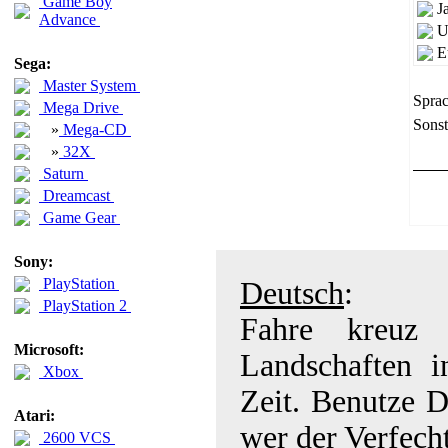
Game Boy
J
Advance
U
E
Sega:
Master System
Sprac
Mega Drive
Sonst
»
Mega-CD
»
32X
Saturn
Dreamcast
Game Gear
Sony:
PlayStation
Deutsch
:
PlayStation 2
Fahre kreuz 
Microsoft:
Landschaften 
Xbox
Zeit. Benutze D
Atari:
wer der Verfech
2600 VCS