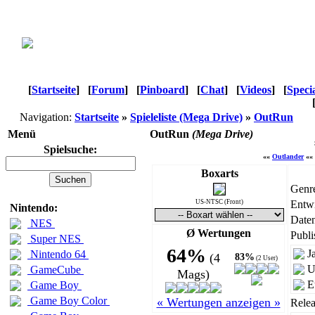
[
Startseite
]
[
Forum
]
[
Pinboard
]
[
Chat
]
[
Videos
]
[
Speci
Navigation:
Startseite
»
Spieleliste (Mega Drive)
»
OutRun
Menü
OutRun
(Mega Drive)
Spielsuche:
««
Outlander
««
Boxarts
Genr
US-NTSC (Front)
Entwi
Nintendo:
Daten
NES
Ø Wertungen
Publi
Super NES
64%
J
Nintendo 64
(4
83%
(2 User)
U
GameCube
Mags)
E
Game Boy
Game Boy Color
« Wertungen anzeigen »
Relea