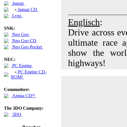
Jaguar
»
Jaguar CD
Lynx
Englisch
:
SNK:
Drive across ev
Neo Geo
ultimate race a
Neo Geo CD
Neo Geo Pocket
show the worl
NEC:
highways!
PC Engine
»
PC Engine CD-
ROM²
Commodore:
Amiga CD³²
The 3DO Company:
3DO