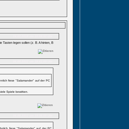
24.02.2018 um 16:04:32 Uhr
 Tasten legen sollen (z. B. A hinten, B
04.08.2012 um 18:41:09 Uhr
ähnlich fiese "Salamander" auf der PC
iele Spiele bewirken.
04.08.2012 um 18:36:55 Uhr
 ähnlich fiese "Salamander" auf der PC