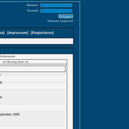
Benutzer:
Passwort:
Passwort vergessen?
ut
]
[
Impressum
]
[
Registrieren
]
Seitenende
»»
Herzog Zwei
»»
p
l)
ic
eptember 1990