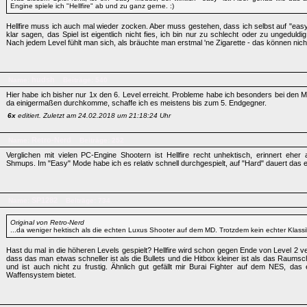
Engine spiele ich "Hellfire" ab und zu ganz gerne. :)
Hellfire muss ich auch mal wieder zocken. Aber muss gestehen, dass ich selbst auf "ea
klar sagen, das Spiel ist eigentlich nicht fies, ich bin nur zu schlecht oder zu ungedu
Nach jedem Level fühlt man sich, als bräuchte man erstmal 'ne Zigarette - das können nicht
hudsh
Name:
Beiträge: 540
Hier habe ich bisher nur 1x den 6. Level erreicht. Probleme habe ich besonders bei den Mi
da einigermaßen durchkomme, schaffe ich es meistens bis zum 5. Endgegner.
6x
editiert. Zuletzt am 24.02.2018 um 21:18:24 Uhr
Retro-Nerd
Name:
Beiträge: 252
Verglichen mit vielen PC-Engine Shootern ist Hellfire recht unhektisch, erinnert ehe
Shmups. Im "Easy" Mode habe ich es relativ schnell durchgespielt, auf "Hard" dauert das e
SP1282
Name:
Beiträge: 734
Original von Retro-Nerd
...da weniger hektisch als die echten Luxus Shooter auf dem MD. Trotzdem kein echter Klassi
Hast du mal in die höheren Levels gespielt? Hellfire wird schon gegen Ende von Level 2 
dass das man etwas schneller ist als die Bullets und die Hitbox kleiner ist als das Raumsch
und ist auch nicht zu frustig. Ähnlich gut gefällt mir Burai Fighter auf dem NES, das
Waffensystem bietet.