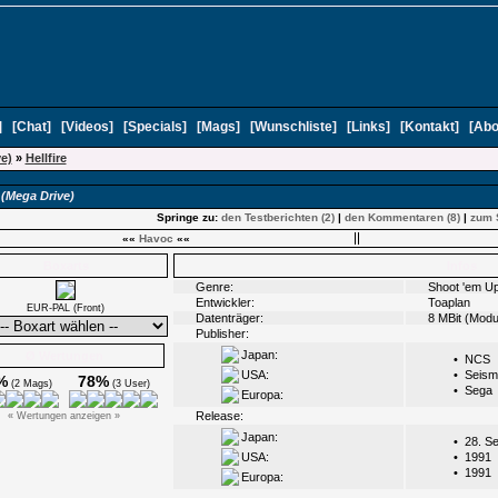
]
[
Chat
]
[
Videos
]
[
Specials
]
[
Mags
]
[
Wunschliste
]
[
Links
]
[
Kontakt
]
[
Abo
ve)
»
Hellfire
e
(Mega Drive)
Springe zu:
den Testberichten (2)
|
den Kommentaren (8)
|
zum 
««
Havoc
««
Boxarts
Infos
Genre:
Shoot 'em U
Entwickler:
Toaplan
EUR-PAL (Front)
Datenträger:
8 MBit (Modu
Publisher:
Japan:
Ø Wertungen
•
NCS
USA:
•
Seism
%
78%
(2 Mags)
(3 User)
•
Sega
Europa:
Release:
« Wertungen anzeigen »
Japan:
•
28. S
USA:
•
1991
•
1991
Europa: