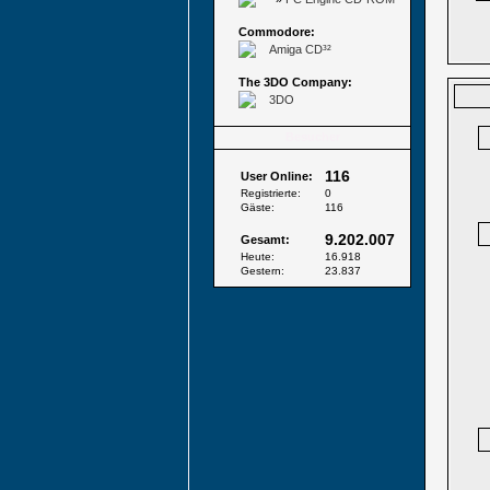
Commodore:
Amiga CD³²
The 3DO Company:
3DO
Besucher
116
User Online:
Registrierte:
0
Gäste:
116
9.202.007
Gesamt:
Heute:
16.918
Gestern:
23.837