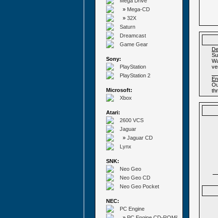
Mega Drive
»
Mega-CD
»
32X
Saturn
Dreamcast
Game Gear
De
Su
Sony:
Wa
PlayStation
ve
PlayStation 2
En
Ou
Microsoft:
th
Xbox
Atari:
2600 VCS
Jaguar
»
Jaguar CD
Lynx
SNK:
Neo Geo
Neo Geo CD
Neo Geo Pocket
NEC:
PC Engine
»
PC Engine CD-ROM²