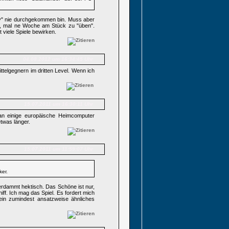
sy" nie durchgekommen bin. Muss aber
ldig, mal ne Woche am Stück zu "üben".
 viele Spiele bewirken.
04.08.2012 um 16:34:45 Uhr
ttelgegnern im dritten Level. Wenn ich
15.07.2011 um 16:30:11 Uhr
r an einige europäische Heimcomputer
twas länger.
15.07.2011 um 11:59:07 Uhr
ker.
verdammt hektisch. Das Schöne ist nur,
iff. Ich mag das Spiel. Es fordert mich
 ein zumindest ansatzweise ähnliches