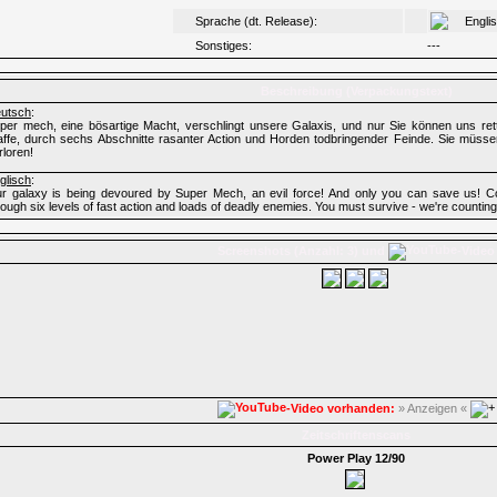
Sprache (dt. Release):
Engli
Sonstiges:
---
Beschreibung (Verpackungstext)
utsch
:
per mech, eine bösartige Macht, verschlingt unsere Galaxis, und nur Sie können uns rett
ffe, durch sechs Abschnitte rasanter Action und Horden todbringender Feinde. Sie müssen
rloren!
glisch
:
r galaxy is being devoured by Super Mech, an evil force! And only you can save us!
rough six levels of fast action and loads of deadly enemies. You must survive - we're countin
Screenshots (Anzahl: 3) und
-Video
-Video vorhanden:
» Anzeigen «
Zeitschriftenscans
Power Play 12/90