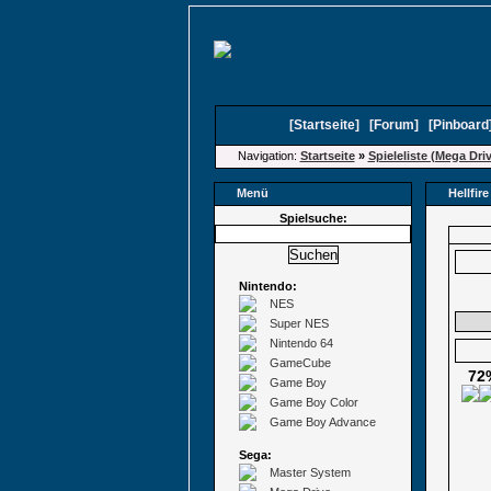
[
Startseite
]
[
Forum
]
[
Pinboard
Navigation:
Startseite
»
Spieleliste (Mega Dri
Menü
Hellfir
Spielsuche:
Nintendo:
NES
Super NES
Nintendo 64
GameCube
72
Game Boy
Game Boy Color
Game Boy Advance
Sega:
Master System