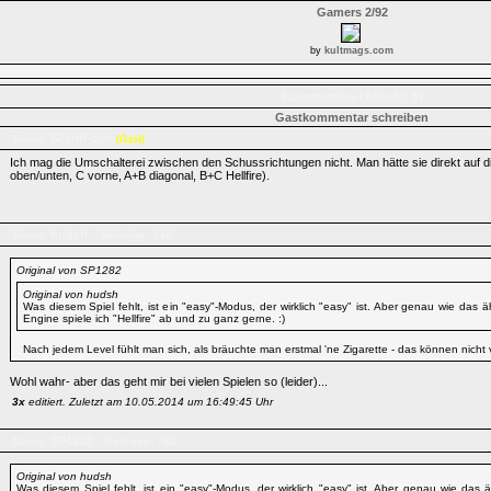
Gamers 2/92
by
kultmags.com
Kommentare (Anzahl: 8)
Gastkommentar schreiben
Grand-duc
Name:
(Gast)
Ich mag die Umschalterei zwischen den Schussrichtungen nicht. Man hätte sie direkt auf die
oben/unten, C vorne, A+B diagonal, B+C Hellfire).
hudsh
Name:
Beiträge: 540
Original von SP1282
Original von hudsh
Was diesem Spiel fehlt, ist ein "easy"-Modus, der wirklich "easy" ist. Aber genau wie das 
Engine spiele ich "Hellfire" ab und zu ganz gerne. :)
Nach jedem Level fühlt man sich, als bräuchte man erstmal 'ne Zigarette - das können nicht v
Wohl wahr- aber das geht mir bei vielen Spielen so (leider)...
3x
editiert. Zuletzt am 10.05.2014 um 16:49:45 Uhr
SP1282
Name:
Beiträge: 734
Original von hudsh
Was diesem Spiel fehlt, ist ein "easy"-Modus, der wirklich "easy" ist. Aber genau wie das