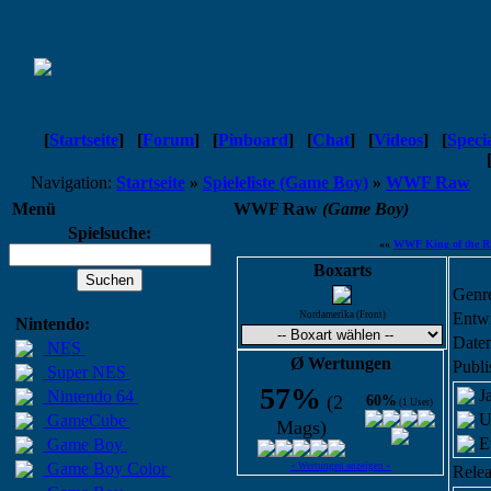
[
Startseite
]
[
Forum
]
[
Pinboard
]
[
Chat
]
[
Videos
]
[
Speci
Navigation:
Startseite
»
Spieleliste (Game Boy)
»
WWF Raw
Menü
WWF Raw
(Game Boy)
Spielsuche:
««
WWF King of the R
Boxarts
Genr
Nordamerika (Front)
Entwi
Nintendo:
Daten
NES
Ø Wertungen
Publi
Super NES
57%
J
Nintendo 64
(2
60%
(1 User)
U
GameCube
Mags)
E
Game Boy
Game Boy Color
« Wertungen anzeigen »
Relea