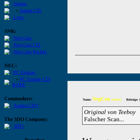
Jaguar
»
Jaguar CD
Lynx
SNK:
Neo Geo
Neo Geo CD
Neo Geo Pocket
NEC:
PC Engine
»
PC Engine CD-
ROM²
Commodore:
NegCon
Name:
Beiträge: 
(Admin)
Amiga CD³²
Original von Teeboy
Falscher Scan...
The 3DO Company:
3DO