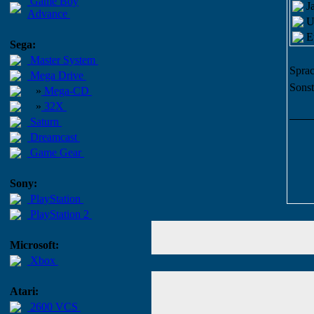
Game Boy
J
Advance
U
E
Sega:
Master System
Sprac
Mega Drive
Sonst
»
Mega-CD
»
32X
Saturn
Dreamcast
Game Gear
Sony:
PlayStation
PlayStation 2
Microsoft:
Xbox
Atari:
2600 VCS