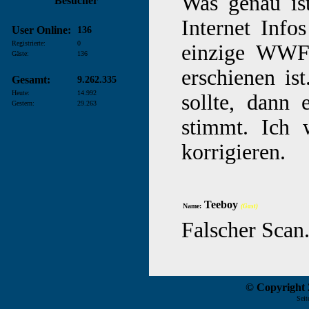
Was genau is
Besucher
Internet Info
User Online:
136
Registrierte:
0
einzige WWF
Gäste:
136
erschienen is
Gesamt:
9.262.335
Heute:
14.992
sollte, dann 
Gestern:
29.263
stimmt. Ich 
korrigieren.
Teeboy
Name:
(Gast)
Falscher Scan.
© Copyright 2
Seit