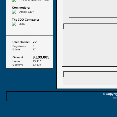
Commodore:
Amiga CD³²
The 3DO Company:
3DO
Besucher
77
User Online:
Registrierte:
0
Gäste:
77
9.199.005
Gesamt:
Heute:
13.916
Gestern:
23.837
© Copyrig
Sei