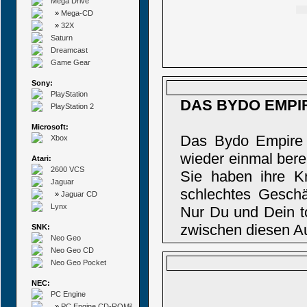
Mega Drive
»
Mega-CD
»
32X
Saturn
Dreamcast
Game Gear
Sony:
PlayStation
DAS BYDO EMPIR
PlayStation 2
Microsoft:
Das Bydo Empire m
Xbox
wieder einmal bere
Atari:
2600 VCS
Sie haben ihre Kr
Jaguar
schlechtes Geschä
»
Jaguar CD
Lynx
Nur Du und Dein t
zwischen diesen Au
SNK:
Neo Geo
Neo Geo CD
Neo Geo Pocket
NEC:
PC Engine
»
PC Engine CD-ROM²