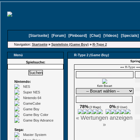
[
Startseite
]
[
Forum
]
[
Pinboard
]
[
Chat
]
[
Videos
]
[
Specials
Navigation:
Startseite
»
Spieleliste (Game Boy)
»
R-Type 2
Menü
R-Type 2
(Game Boy)
Spring
Spielsuche:
««
R-Type
«
Boxarts
Nintendo:
Kein Boxart
NES
Super NES
Nintendo 64
Ø Wertungen
GameCube
78%
0%
(3 Mags)
(0 User)
Game Boy
Game Boy Color
« Wertungen anzeigen
Game Boy Advance
»
Sega:
Master System