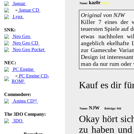
kaz0r
Jaguar
Name:
(Gast)
»
Jaguar CD
Original von NJW
Lynx
Killer 7 eines der 
teuersten Spiele au
SNK:
etwas nachholen wil
Neo Geo
angeblich ekelhafte 
Neo Geo CD
zur Gamecube Variant
Neo Geo Pocket
Design ist interessa
NEC:
man da nur rum oder 
PC Engine
»
PC Engine CD-
ROM²
Kauf es dir fü
Commodore:
Amiga CD³²
NJW
Name:
Beiträge: 944
The 3DO Company:
Okay hört sic
3DO
zu haben und 