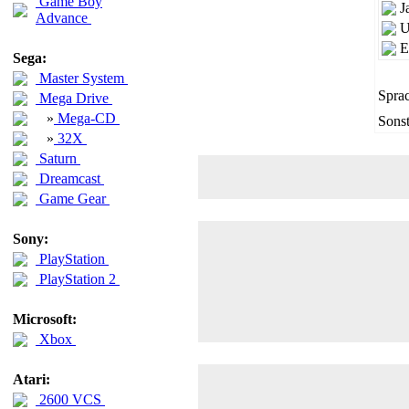
Game Boy
J
Advance
U
E
Sega:
Master System
Sprac
Mega Drive
»
Mega-CD
Sonst
»
32X
Saturn
Dreamcast
Game Gear
Sony:
PlayStation
PlayStation 2
Microsoft:
Xbox
Atari:
2600 VCS