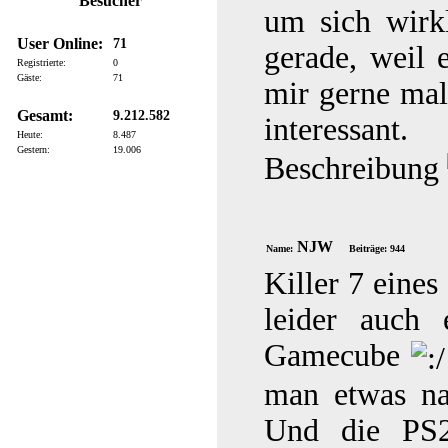
Besucher
um sich wirk
User Online:
71
gerade, weil 
Registrierte:
0
Gäste:
71
mir gerne mal
Gesamt:
9.212.582
interessant
Heute:
8.487
Gestern:
19.006
Beschreibung
NJW
Name:
Beiträge: 944
Killer 7 eine
leider auch 
Gamecube
man etwas nac
Und die PS2 