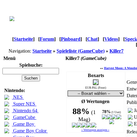
[
Startseite
]
[
Forum
]
[
Pinboard
]
[
Chat
]
[
Videos
]
[
Speci
Navigation:
Startseite
»
Spieleliste (GameCube)
»
Killer7
Menü
Killer7
(GameCube)
Spielsuche:
««
Harvest Moon: A Wonder
Boxarts
Genr
EUR-PAL (Front)
Entwi
Nintendo:
Daten
NES
Ø Wertungen
Publi
Super NES
88%
J
Nintendo 64
(1
78%
(1 User)
U
GameCube
Mag)
E
Game Boy
Game Boy Color
« Wertungen anzeigen »
Relea