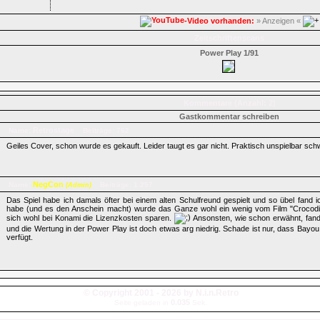
-Video vorhanden:
» Anzeigen «
Zeitschriftenscans
Power Play 1/91
Kommentare (Anzahl: 2)
Gastkommentar schreiben
Retrostage
Name:
Beiträge: 762
Geiles Cover, schon wurde es gekauft. Leider taugt es gar nicht. Praktisch unspielbar sch
NegCon
Name:
Beiträge: 1.257
(Admin)
Das Spiel habe ich damals öfter bei einem alten Schulfreund gespielt und so übel fand i
habe (und es den Anschein macht) wurde das Ganze wohl ein wenig vom Film "Crocodile
sich wohl bei Konami die Lizenzkosten sparen.
Ansonsten, wie schon erwähnt, fand
und die Wertung in der Power Play ist doch etwas arg niedrig. Schade ist nur, dass Bayou 
verfügt.
© Copyright 2001 - 2026 by N.i.n.Retro
0.035
Seite geladen in
Sek.