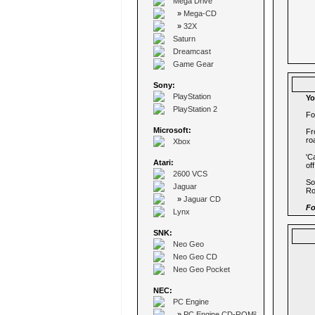
Mega Drive
»
Mega-CD
»
32X
Saturn
Dreamcast
Game Gear
Sony:
PlayStation
Yo
PlayStation 2
Fo
Microsoft:
Fr
ro
Xbox
'C
Atari:
off
2600 VCS
So
Jaguar
Ro
»
Jaguar CD
Fo
Lynx
SNK:
Neo Geo
Neo Geo CD
Neo Geo Pocket
NEC:
PC Engine
»
PC Engine CD-ROM²