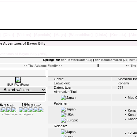
]
[
Chat
]
[
Videos
]
[
Specials
]
[
Mags
]
[
Wunschliste
]
[
Links
]
[
Kontakt
]
[
Abo
e Adventures of Bayou Billy
ventures of Bayou Billy
(NES)
Springe zu:
den Testberichten (1)
|
den Kommentaren (2)
|
zum 
««
The Addams Family
««
»»
The 
Boxarts
Infos
Genre:
Sidescroll B
Entwickler:
Konami
EUR-PAL (Front)
Datenträger:
???
Alternative Titel:
Japan:
•
Mad C
Ø Wertungen
Publisher:
%
19%
(1 Mag)
(2 User)
Japan:
•
Konam
« Wertungen anzeigen »
USA:
•
Konam
•
Konam
Europa:
Release:
Japan:
•
12. A