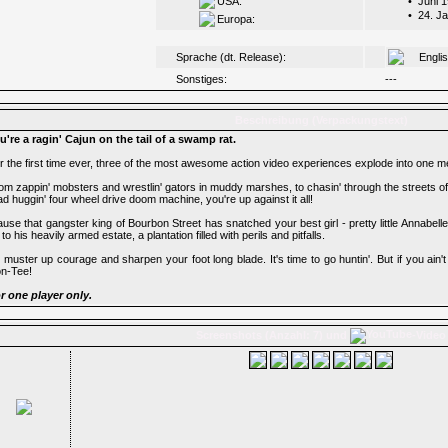
USA:
•
Juni 
•
24. J
Europa:
Sprache (dt. Release):
Engli
Sonstiges:
---
Beschreibung (Verpackungstext)
u're a ragin' Cajun on the tail of a swamp rat.
r the first time ever, three of the most awesome action video experiences explode into one
om zappin' mobsters and wrestlin' gators in muddy marshes, to chasin' through the streets of 
ad huggin' four wheel drive doom machine, you're up against it all!
ause that gangster king of Bourbon Street has snatched your best girl - pretty little Annabel
 to his heavily armed estate, a plantation filled with perils and pitfalls.
 muster up courage and sharpen your foot long blade. It's time to go huntin'. But if you ain't 
n-Tee!
r one player only.
Screenshots (Anzahl: 7) und
-Video