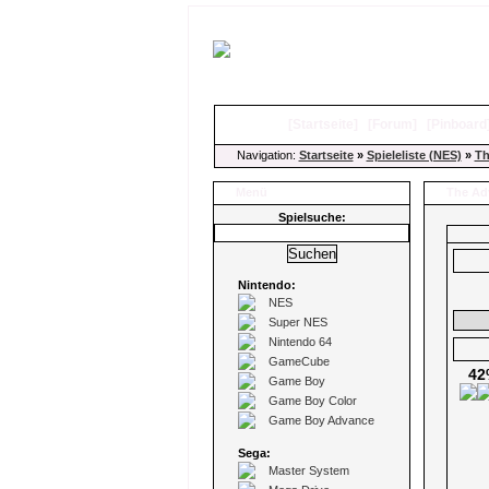
[
Startseite
]
[
Forum
]
[
Pinboard
Navigation:
Startseite
»
Spieleliste (NES)
»
Th
Menü
The Ad
Spielsuche:
Nintendo:
NES
Super NES
Nintendo 64
GameCube
42
Game Boy
Game Boy Color
Game Boy Advance
Sega:
Master System