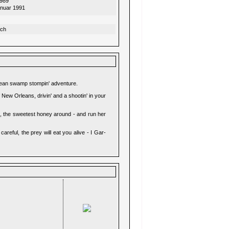
1989
anuar 1991
sch
 mean swamp stompin' adventure.
New Orleans, drivin' and a shootin' in your
le, the sweetest honey around - and run her
careful, the prey will eat you alive - I Gar-