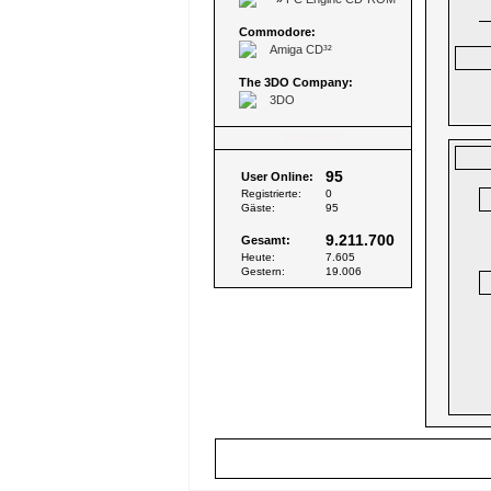
Commodore:
Amiga CD³²
The 3DO Company:
3DO
Besucher
95
User Online:
Registrierte:
0
Gäste:
95
9.211.700
Gesamt:
Heute:
7.605
Gestern:
19.006