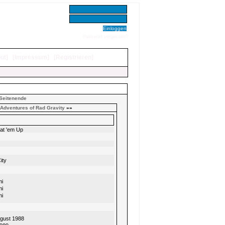
Benutzer:
Passwort:
Passwort vergessen?
ut
]
[
Impressum
]
[
Registrieren
]
Seitenende
Adventures of Rad Gravity
»»
eat 'em Up
ity
i
i
i
ugust 1988