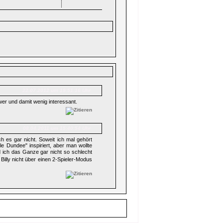
22.07.2012 um 19:51:16 Uhr
wer und damit wenig interessant.
08.04.2011 um 15:40:54 Uhr
ch es gar nicht. Soweit ich mal gehört
 Dundee" inspiriert, aber man wollte
 ich das Ganze gar nicht so schlecht
Billy nicht über einen 2-Spieler-Modus