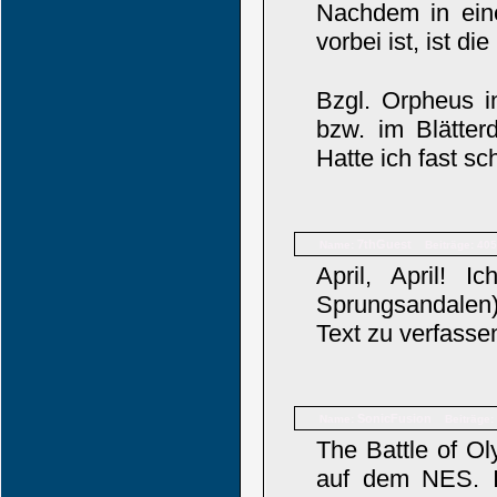
Nachdem in eine
vorbei ist, ist di
Bzgl. Orpheus i
bzw. im Blätte
Hatte ich fast s
7thGuest
Name:
Beiträge: 405
April, April! 
Sprungsandalen)
Text zu verfasse
SonicFusion
Name:
Beiträge:
The Battle of O
auf dem NES. I