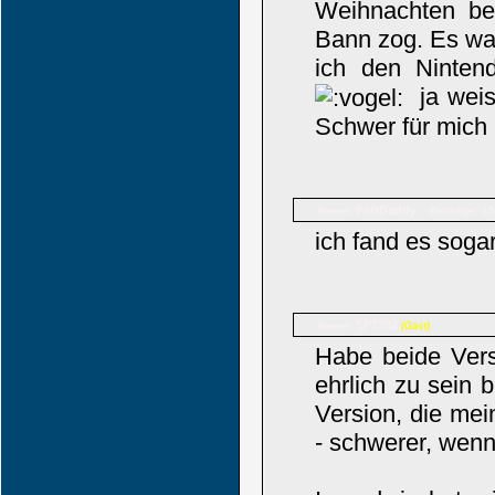
Weihnachten be
Bann zog. Es wa
ich den Ninten
ja weis
Schwer für mich 
PaffDaddy
Name:
Beiträge: 1
ich fand es sogar
SP1282
Name:
(Gast)
Habe beide Vers
ehrlich zu sein
Version, die mei
- schwerer, wenn