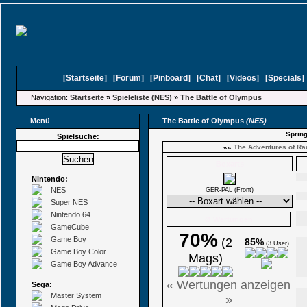
[
Startseite
]
[
Forum
]
[
Pinboard
]
[
Chat
]
[
Videos
]
[
Specials
Navigation:
Startseite
»
Spieleliste (NES)
»
The Battle of Olympus
Menü
The Battle of Olympus
(NES)
Spring
Spielsuche:
««
The Adventures of Ra
Boxarts
Nintendo:
NES
GER-PAL (Front)
Super NES
Nintendo 64
Ø Wertungen
GameCube
70%
Game Boy
(2
85%
(3 User)
Game Boy Color
Mags)
Game Boy Advance
« Wertungen anzeigen
Sega:
Master System
»