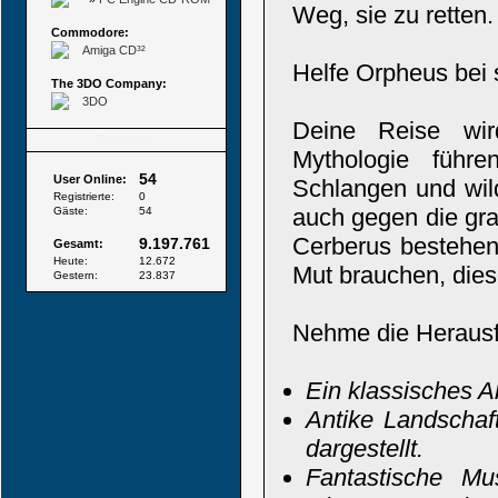
Weg, sie zu retten.
Commodore:
Amiga CD³²
Helfe Orpheus bei
The 3DO Company:
3DO
Deine Reise wird
Besucher
Mythologie führ
54
User Online:
Schlangen und wi
Registrierte:
0
auch gegen die gra
Gäste:
54
Cerberus bestehen
9.197.761
Gesamt:
Heute:
12.672
Mut brauchen, dies
Gestern:
23.837
Nehme die Herausfo
Ein klassisches 
Antike Landschaft
dargestellt.
Fantastische Mu