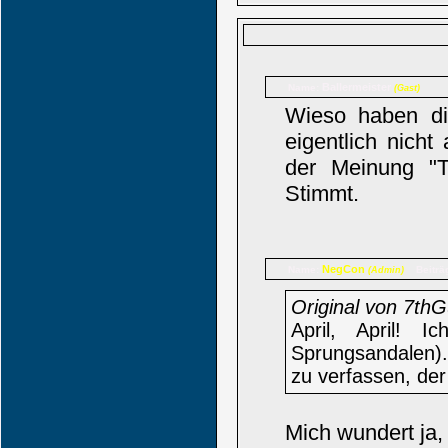
Ballermeister
Name:
(Gast)
Wieso haben die
eigentlich nich
der Meinung "T
Stimmt.
NegCon
Name:
Beiträ
(Admin)
Original von 7th
April, April! 
Sprungsandalen).
zu verfassen, der
Mich wundert ja,