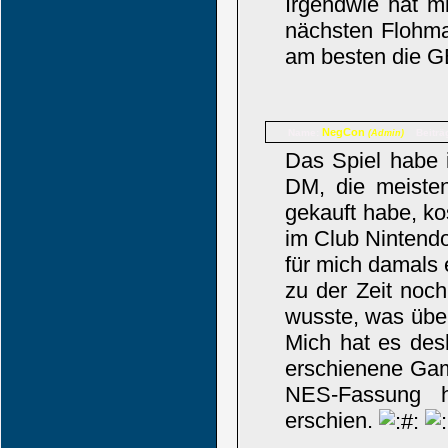
Irgendwie hat m
nächsten Flohma
am besten die G
NegCon
Name:
Beiträ
(Admin)
Das Spiel habe 
DM, die meiste
gekauft habe, k
im Club Nintendo
für mich damals
zu der Zeit noc
wusste, was über
Mich hat es desh
erschienene Gam
NES-Fassung h
erschien.