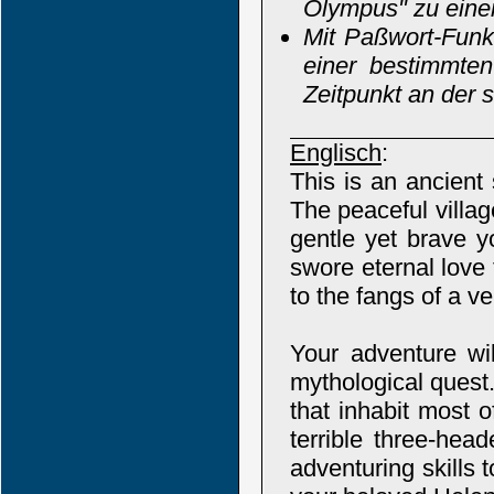
Olympus" zu eine
Mit Paßwort-Funkt
einer bestimmte
Zeitpunkt an der 
Englisch
:
This is an ancient
The peaceful villag
gentle yet brave
swore eternal love 
to the fangs of a 
Your adventure wi
mythological quest
that inhabit most o
terrible three-hea
adventuring skills 