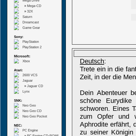
Mega Drive
»
Mega-CD
»
32X
Saturn
Dreamcast
Game Gear
Sony:
PlayStation
PlayStation 2
Microsoft:
Deutsch
:
Xbox
Trete ein in die fa
Atari:
2600 VCS
Zeit, in der die Me
Jaguar
»
Jaguar CD
Dein Abenteuer beg
Lynx
schöne Eurydike
SNK:
Neo Geo
schworen. Eines Ta
Neo Geo CD
zum Opfer und w
Neo Geo Pocket
Aphrodite erfährt
NEC:
PC Engine
zu seiner Königin
»
PC Engine CD-ROM²