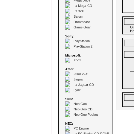
Mega Drive
»
Mega-CD
»
32X
Saturn
Dreamcast
Game Gear
On
He
Sony:
PlayStation
PlayStation 2
Microsoft:
Xbox
Atari:
2600 VCS
Jaguar
»
Jaguar CD
Lynx
SNK:
Neo Geo
Neo Geo CD
Neo Geo Pocket
NEC:
PC Engine
»
PC Engine CD-ROM²