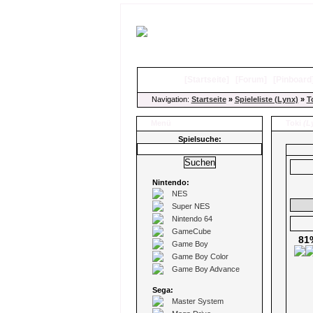
[
Startseite
]
[
Forum
]
[
Pinboard
Navigation:
Startseite
»
Spieleliste (Lynx)
»
T
Menü
Toki
(L
Spielsuche:
Nintendo:
NES
Super NES
Nintendo 64
GameCube
81
Game Boy
Game Boy Color
Game Boy Advance
Sega:
Master System