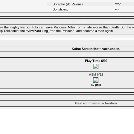
Sprache (dt. Release):
???
Sonstiges:
---
Beschreibung (Verpackungstext)
ly the mighty warrior Toki can save Princess Miho from a fate worse than death. But the w
lp Toki defeat the evil wizard king, free the Princess, and become a man again.
Screenshots (Anzahl: 0)
Keine Screenshots vorhanden.
Zeitschriftenscans
Play Time 6/92
ASM 6/92
by
galli
Kommentare (Anzahl: 0)
Gastkommentar schreiben