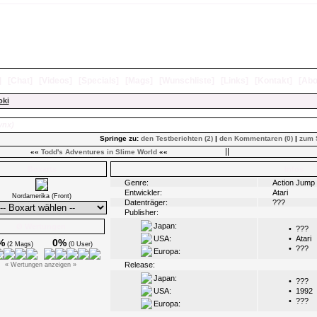
]
[
Chat
]
[
Videos
]
[
Specials
]
[
Mags
]
[
Wunschliste
]
[
Links
]
[
Kontakt
]
[
Abo
oki
ynx)
Springe zu:
den Testberichten (2)
|
den Kommentaren (0)
|
zum 
««
Todd's Adventures in Slime World
««
Boxarts
Infos
Genre:
Action Jump 
Entwickler:
Atari
Nordamerika (Front)
Datenträger:
???
Publisher:
Japan:
Ø Wertungen
•
???
USA:
•
Atari
%
0%
(2 Mags)
(0 User)
•
???
Europa:
Release:
« Wertungen anzeigen »
Japan:
•
???
USA:
•
1992
•
???
Europa: