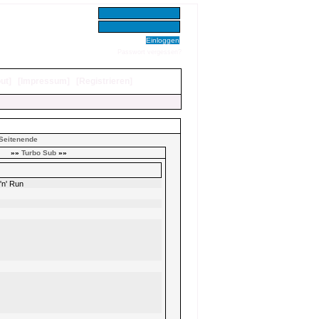
Benutzer:
Passwort:
Passwort vergessen?
ut
]
[
Impressum
]
[
Registrieren
]
Seitenende
»»
Turbo Sub
»»
'n' Run