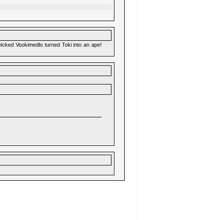
icked Vookimedlo turned Toki into an ape!