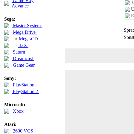
Game Boy
J
Advance
U
E
Sega:
Master System
Sprac
Mega Drive
Sonst
»
Mega-CD
»
32X
Saturn
Dreamcast
Game Gear
Sony:
PlayStation
PlayStation 2
Microsoft:
Xbox
Atari:
2600 VCS