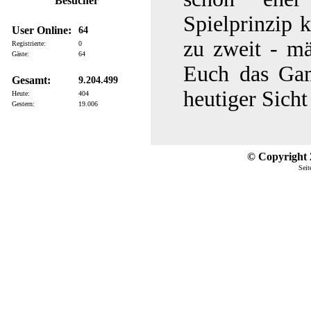
Besucher
Spielprinzip 
User Online:
64
zu zweit - m
Registrierte:
0
Gäste:
64
Euch das Ga
Gesamt:
9.204.499
heutiger Sicht
Heute:
404
Gestern:
19.006
© Copyright 2
Seit