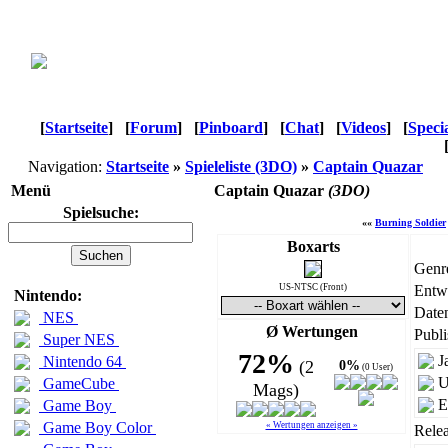
[
Startseite
]
[
Forum
]
[
Pinboard
]
[
Chat
]
[
Videos
]
[
Speci
Navigation:
Startseite
»
Spieleliste (3DO)
»
Captain Quazar
Menü
Captain Quazar
(3DO)
Spielsuche:
««
Burning Soldier
Boxarts
Genr
US-NTSC (Front)
Entwi
Nintendo:
Daten
NES
Ø Wertungen
Publi
Super NES
72%
J
Nintendo 64
(2
0%
(0 User)
U
GameCube
Mags)
E
Game Boy
Game Boy Color
« Wertungen anzeigen »
Relea