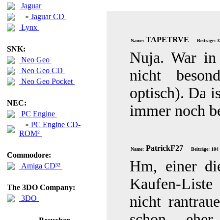
Jaguar
»
Jaguar CD
Lynx
TAPETRVE
Name:
Beiträge: 
SNK:
Nuja. War in 
Neo Geo
Neo Geo CD
nicht beson
Neo Geo Pocket
optisch). Da i
NEC:
immer noch be
PC Engine
»
PC Engine CD-
ROM²
PatrickF27
Name:
Beiträge: 104
Commodore:
Hm, einer di
Amiga CD³²
Kaufen-Liste
The 3DO Company:
nicht rantra
3DO
schon eher