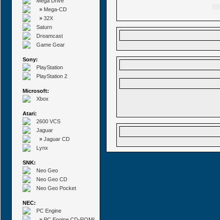
Mega Drive
»
Mega-CD
»
32X
Saturn
Dreamcast
Game Gear
Sony:
PlayStation
PlayStation 2
Microsoft:
Xbox
Atari:
2600 VCS
Jaguar
»
Jaguar CD
Lynx
SNK:
Neo Geo
Neo Geo CD
Neo Geo Pocket
NEC:
PC Engine
»
PC Engine CD-ROM²