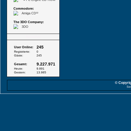
Commodore:
Amiga CD³²
The 3DO Company:
3DO
Besucher
245
User Online:
Registrierte:
0
Gäste:
245
9.227.971
Gesamt:
Heute:
9.891
Gestern:
13.985
© Copyrig
Sei