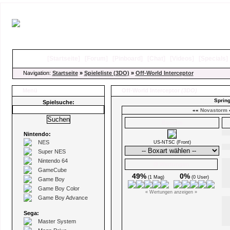
[
Startseite
]
[
Forum
]
[
Pinboard
]
[
Chat
]
[
Videos
]
[
Specials
Navigation:
Startseite
»
Spieleliste (3DO)
»
Off-World Interceptor
Menü
Off-World Interceptor
(3DO)
Spring
Spielsuche:
««
Novastorm
Boxarts
Nintendo:
NES
US-NTSC (Front)
Super NES
Nintendo 64
Ø Wertungen
GameCube
49%
0%
(1 Mag)
(0 User)
Game Boy
Game Boy Color
« Wertungen anzeigen »
Game Boy Advance
Sega:
Master System