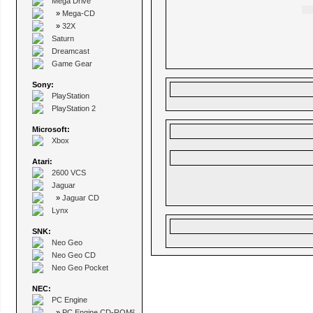
Mega Drive
»
Mega-CD
»
32X
Saturn
Dreamcast
Game Gear
Sony:
PlayStation
PlayStation 2
Microsoft:
Xbox
Atari:
2600 VCS
Jaguar
»
Jaguar CD
Lynx
SNK:
Neo Geo
Neo Geo CD
Neo Geo Pocket
NEC:
PC Engine
»
PC Engine CD-ROM²