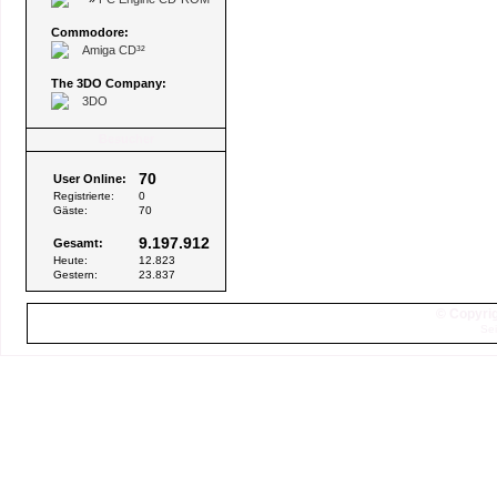
Commodore:
Amiga CD³²
The 3DO Company:
3DO
Besucher
70
User Online:
Registrierte:
0
Gäste:
70
9.197.912
Gesamt:
Heute:
12.823
Gestern:
23.837
© Copyrig
Sei