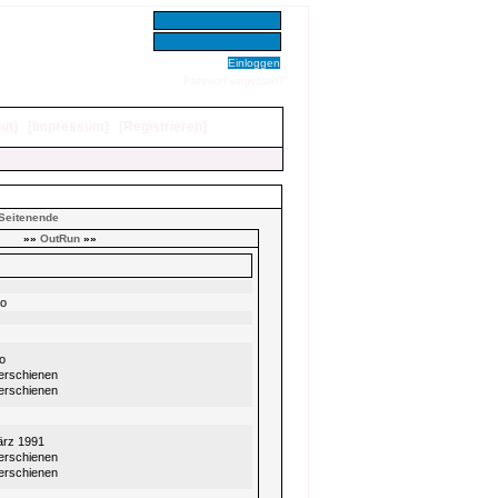
Benutzer:
Passwort:
Passwort vergessen?
ut
]
[
Impressum
]
[
Registrieren
]
Seitenende
»»
OutRun
»»
eo
o
 erschienen
 erschienen
ärz 1991
 erschienen
 erschienen