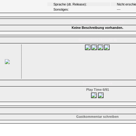
Sprache (dt. Release):
Nicht erschi
Sonstiges:
---
Beschreibung (Verpackungstext)
Keine Beschreibung vorhanden.
Screenshots (Anzahl: 4)
Zeitschriftenscans
Play Time 6/91
Kommentare (Anzahl: 0)
Gastkommentar schreiben