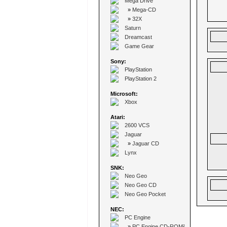
Mega Drive
»
Mega-CD
»
32X
Saturn
Dreamcast
Game Gear
Sony:
PlayStation
PlayStation 2
Microsoft:
Xbox
Atari:
2600 VCS
Jaguar
»
Jaguar CD
Lynx
SNK:
Neo Geo
Neo Geo CD
Neo Geo Pocket
NEC:
PC Engine
»
PC Engine CD-ROM²