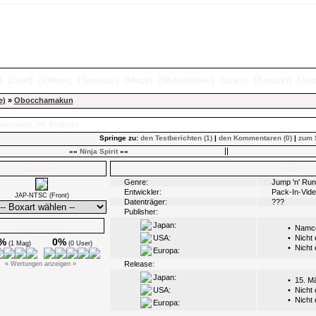
]
[
Chat
]
[
Videos
]
[
Specials
]
[
Mags
]
[
Wunschliste
]
[
Links
]
[
Kontakt
]
[
Abo
e)
»
Obocchamakun
hamakun
(PC Engine)
Springe zu:
den Testberichten (1)
|
den Kommentaren (0)
|
zum 
««
Ninja Spirit
««
Boxarts
Infos
Genre:
Jump 'n' Run
Entwickler:
Pack-In-Vid
JAP-NTSC (Front)
Datenträger:
???
Publisher:
Japan:
Ø Wertungen
•
Namc
USA:
•
Nicht
%
0%
(1 Mag)
(0 User)
•
Nicht
Europa:
Release:
« Wertungen anzeigen »
Japan:
•
15. M
USA:
•
Nicht
•
Nicht
Europa: