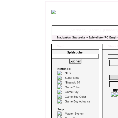
[
Startseite
]
[
Forum
]
[
Pinboard
Navigation:
Startseite
»
Spieleliste (PC Engin
Menü
Obocc
Spielsuche:
Nintendo:
NES
Super NES
Nintendo 64
GameCube
88
Game Boy
Game Boy Color
Game Boy Advance
Sega:
Master System