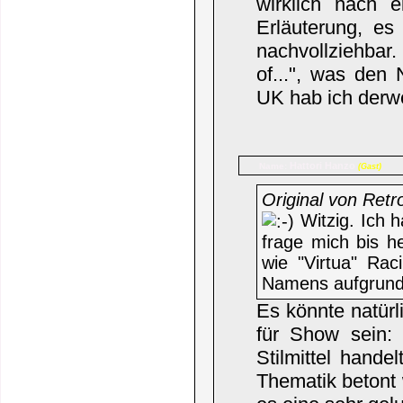
wirklich nach 
Erläuterung, es 
nachvollziehbar.
of...", was den
UK hab ich derwe
Hattori Hanzo
Name:
(Gast)
Original von Retr
Witzig. Ich 
frage mich bis h
wie "Virtua" Rac
Namens aufgrund
Es könnte natürl
für Show sein:
Stilmittel hande
Thematik betont 