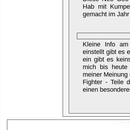
Hab mit Kumpel
gemacht im Jahr
SP1282
Name:
Beiträge: 734
Kleine Info a
einstellt gibt es
ein gibt es kei
mich bis heute 
meiner Meinung n
Fighter - Teile 
einen besonder
© Copyrig
Sei