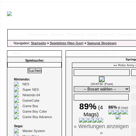
[
Startseite
]
[
Forum
]
[
Pinboard
]
[
Chat
]
[
Videos
]
[
Specials
Navigation:
Startseite
»
Spieleliste (Neo Geo)
»
Samurai Shodown
Menü
Samurai Shodown
(Neo Geo)
Spring
Spielsuche:
««
Robo Army
Boxarts
Nintendo:
NES
US-NTSC (Front)
Super NES
Nintendo 64
Ø Wertungen
GameCube
89%
Game Boy
(4
86%
(6 User)
Game Boy Color
Mags)
Game Boy Advance
« Wertungen anzeigen
Sega:
Master System
»