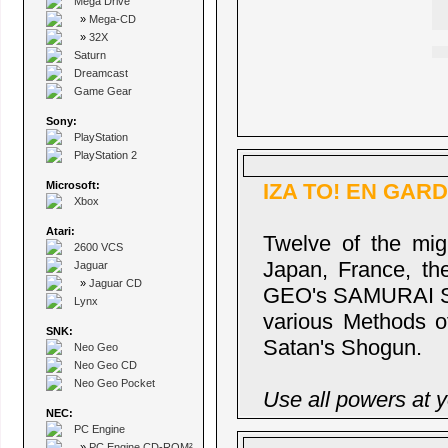
Mega Drive
»
Mega-CD
»
32X
Saturn
Dreamcast
Game Gear
Sony:
PlayStation
PlayStation 2
Microsoft:
IZA TO! EN GARD
Xbox
Atari:
Twelve of the migh
2600 VCS
Japan, France, th
Jaguar
»
Jaguar CD
GEO's SAMURAI SH
Lynx
various Methods of
SNK:
Satan's Shogun.
Neo Geo
Neo Geo CD
Neo Geo Pocket
Use all powers at y
NEC:
PC Engine
»
PC Engine CD-ROM²