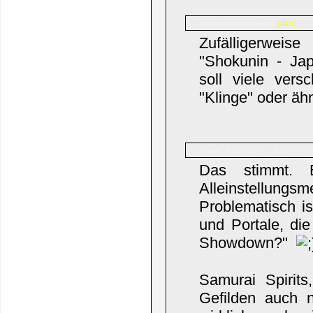
Hattori Hanzo
Name:
(Gast)
Zufälligerweis
"Shokunin - Ja
soll viele vers
"Klinge" oder äh
Retrostage
Name:
Beiträge: 7
Das stimmt. 
Alleinstellung
Problematisch i
und Portale, di
Showdown?"
Samurai Spirits
Gefilden auch n