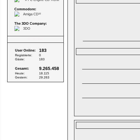
Commodore:
Amiga CD³²
The 3DO Company:
3DO
Besucher
183
User Online:
Registrierte:
0
Gäste:
183
9.265.458
Gesamt:
Heute:
18.115
Gestern:
29.263