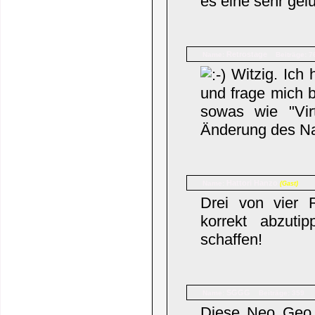
es eine sehr gel
Retrostage
Name:
Beiträge: 7
Witzig. Ich 
und frage mich 
sowas wie "Vir
Änderung des Na
Hattori Hanzo
Name:
(Gast)
Drei von vier 
korrekt abzuti
schaffen!
SGGG
Name:
Beiträge: 359
Diese Neo Geo V