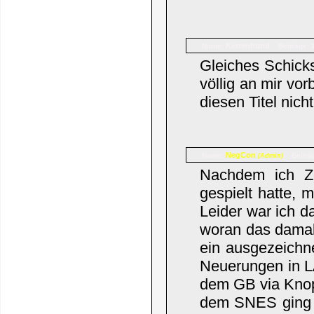
Kettenhund
Name:
Beiträge: 
Gleiches Schicks
völlig an mir vo
diesen Titel nich
NegCon
Name:
Beiträ
(Admin)
Nachdem ich Z
gespielt hatte,
Leider war ich d
woran das damals
ein ausgezeichne
Neuerungen in L
dem GB via Knopf
dem SNES ging d