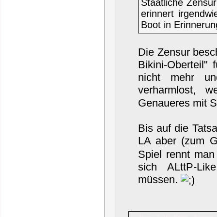
Staatliche Zensur
erinnert irgendw
Boot in Erinnerun
Die Zensur besch
Bikini-Oberteil"
nicht mehr un
verharmlost, 
Genaueres mit S
Bis auf die Tatsa
LA aber (zum 
Spiel rennt man
sich ALttP-Lik
müssen.
Johny-Retro
Name:
Beiträge: