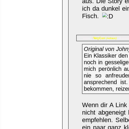
aus. Die Story 
ich da dunkel ei
Fisch.
NegCon
Name:
Beiträ
(Admin)
Original von John
Ein Klassiker den
noch in gesselige
mich perönlich a
nie so anfreud
ansprechend ist
bekommen, reizen
Wenn dir A Link 
nicht abgeneigt 
empfehlen. Selb
ein paar ganz kl