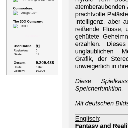
atemberaubenden Ab
Commodore:
prachtvolle Paläst
Amiga CD³²
Intelligenz, aber
The 3DO Company:
3DO
reißende Flüsse,
gehütete Geheimn
Besucher
erzählen. Diese
81
User Online:
unglaublichen Mög
Registrierte:
0
Gäste:
81
Grafik, der Stere
9.209.438
Gesamt:
unweigerlich in ihr
Heute:
5.343
Gestern:
19.006
Diese Spielkass
Speicherfunktion.
Mit deutschen Bild
Englisch
:
Fantasy and Reali