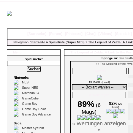
[
Startseite
]
[
Forum
]
[
Pinboard
]
[
Chat
]
[
Videos
]
[
Specials
Navigation:
Startseite
»
Spieleliste (Super NES)
»
The Legend of Zelda: A Link 
Menü
The Legend of Zelda: A Link to the Pas
Springe zu:
den Testb
Spielsuche:
««
The Legend of the Myst
Boxarts
Nintendo:
NES
GER-PAL (Front)
Super NES
Nintendo 64
Ø Wertungen
GameCube
89%
92%
Game Boy
(6
(20
User)
Game Boy Color
Mags)
Game Boy Advance
« Wertungen anzeigen
Sega:
Master System
»