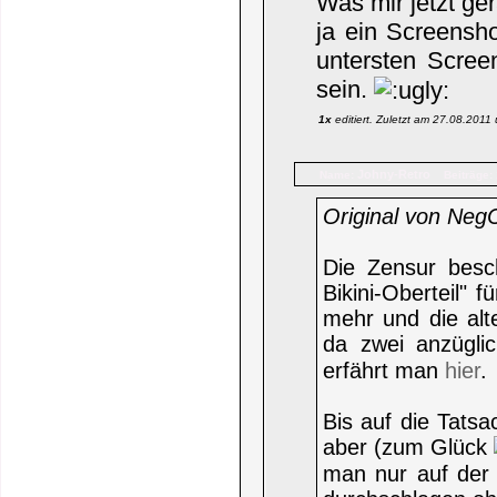
Was mir jetzt ger
ja ein Screensh
untersten Scree
sein.
1x
editiert. Zuletzt am 27.08.2011
Johny-Retro
Name:
Beiträge:
Original von Neg
Die Zensur besch
Bikini-Oberteil" 
mehr und die alt
da zwei anzügli
erfährt man
hier
.
Bis auf die Tatsa
aber (zum Glück
man nur auf der 