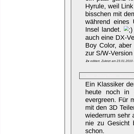
Hyrule, weil Lin
bisschen mit de
während eines U
Insel landet.
auch eine DX-Ve
Boy Color, aber 
zur S/W-Version l
2x
editiert. Zuletzt am 23.01.201
Johny-Retro
Name:
Beiträge:
Ein Klassiker de
heute noch in g
evergreen. Für m
mit den 3D Teil
wiederrum sehr a
nie zu Gesicht 
schon.