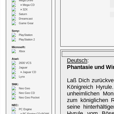
Mega Drive
»
Mega-CD
»
32X
Saturn
Dreamcast
Game Gear
Sony:
PlayStation
PlayStation 2
Microsoft:
Xbox
Atari:
Deutsch
:
2600 VCS
Phantasie und Wir
Jaguar
»
Jaguar CD
Lynx
Laß Dich zurückver
SNK:
Königreich Hyrule
Neo Geo
unheimlichen Mon
Neo Geo CD
Neo Geo Pocket
zum königlichen R
NEC:
seine hinterhälti
PC Engine
Hyrule vom Bösen
»
PC Engine CD-ROM²