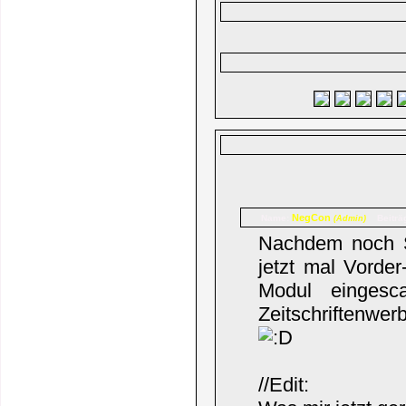
NegCon
Name:
Beiträ
(Admin)
Nachdem noch Sc
jetzt mal Vorde
Modul eingesc
Zeitschriftenwe
//Edit: