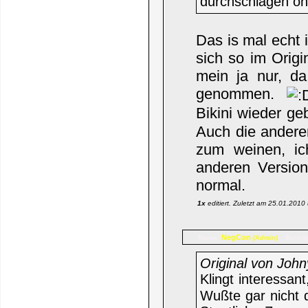
durchschlagen oh
Das is mal echt 
sich so im Origi
mein ja nur, d
genommen.
Bikini wieder ge
Auch die andere
zum weinen, ic
anderen Version
normal.
1x
editiert. Zuletzt am 25.01.201
NegCon
Name:
Beiträ
(Admin)
Original von John
Klingt interessa
Wußte gar nicht 