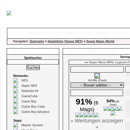
[
Startseite
]
[
Forum
]
[
Pinboard
]
[
Chat
]
[
Videos
]
[
Specials
Navigation:
Startseite
»
Spieleliste (Super NES)
»
Super Mario World
Menü
Super Mario World
(Super NES)
Spring
Spielsuche:
««
Super Mario RPG: Legend of 
Boxarts
Nintendo:
NES
AU-PAL (Front)
Super NES
Nintendo 64
Ø Wertungen
GameCube
91%
94%
Game Boy
(6
(32
User)
Game Boy Color
Mags)
Game Boy Advance
« Wertungen anzeigen
Sega:
Master System
»