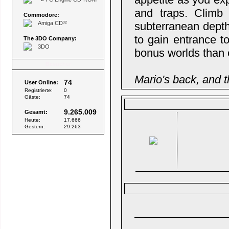
and traps. Climb
Commodore:
Amiga CD³²
subterranean depth
to gain entrance t
The 3DO Company:
3DO
bonus worlds than 
Besucher
Mario's back, and t
74
User Online:
Registrierte:
0
Gäste:
74
9.265.009
Gesamt:
Heute:
17.666
Gestern:
29.263