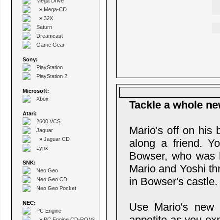
Mega Drive
»
Mega-CD
»
32X
Saturn
Dreamcast
Game Gear
Sony:
PlayStation
PlayStation 2
Microsoft:
Xbox
Tackle a whole ne
Atari:
2600 VCS
Mario's off on his 
Jaguar
»
Jaguar CD
along a friend. Y
Lynx
Bowser, who was k
SNK:
Mario and Yoshi thr
Neo Geo
in Bowser's castle.
Neo Geo CD
Neo Geo Pocket
NEC:
Use Mario's new 
PC Engine
appetite as you ex
»
PC Engine CD-ROM²