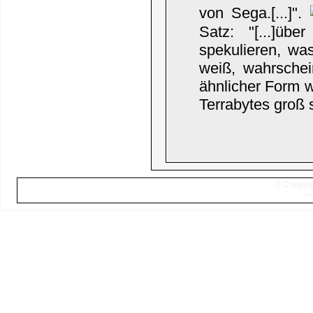
von Sega.[...]".
Satz: "[...]üb
spekulieren, was
weiß, wahrschei
ähnlicher Form 
Terrabytes groß 
© Copyrig
Sei