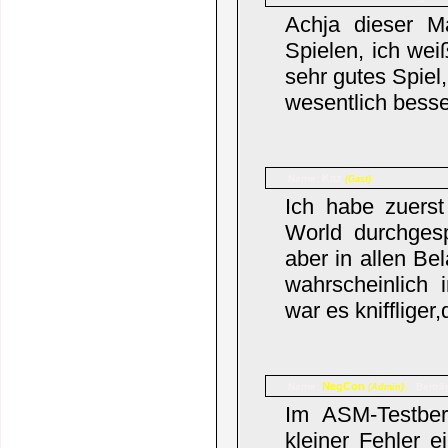
Achja dieser M
Spielen, ich wei
sehr gutes Spiel
wesentlich bess
Kaz
Name:
(Gast)
Ich habe zuers
World durchgesp
aber in allen B
wahrscheinlich 
war es kniffliger
NegCon
Name:
Beiträ
(Admin)
Im ASM-Testber
kleiner Fehler e