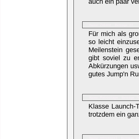
auch ein paar ve
Zidane
Name:
Beiträge: 27
Für mich als gr
so leicht einzus
Meilenstein ges
gibt soviel zu e
Abkürzungen usw.
gutes Jump'n Ru
Retrostage
Name:
Beiträge: 7
Klasse Launch-T
trotzdem ein gan
retrossos1
Name:
Beiträge: 6