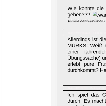
Wie konnte die 
geben???
1x
editiert. Zuletzt am 23.02.201
Retrostage
Name:
Beiträge: 7
Allerdings ist d
MURKS: Weiß ni
einer fahrende
Übungssache) un
erlebt pure F
durchkommt? Hab
EntfGOD
Name:
Beiträge: 53
Ich spiel das 
durch. Es macht