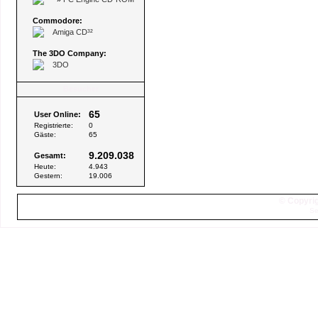
Commodore:
Amiga CD³²
The 3DO Company:
3DO
Besucher
65
User Online:
Registrierte:
0
Gäste:
65
9.209.038
Gesamt:
Heute:
4.943
Gestern:
19.006
© Copyrig
Se