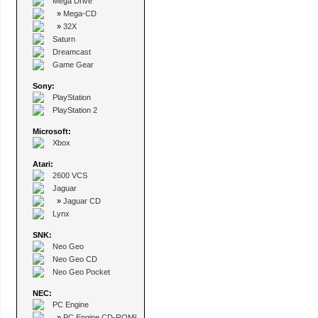
Mega Drive
»
Mega-CD
»
32X
Saturn
Dreamcast
Game Gear
Sony:
PlayStation
PlayStation 2
Microsoft:
Xbox
Atari:
2600 VCS
Jaguar
»
Jaguar CD
Lynx
SNK:
Neo Geo
Neo Geo CD
Neo Geo Pocket
NEC:
PC Engine
»
PC Engine CD-ROM²