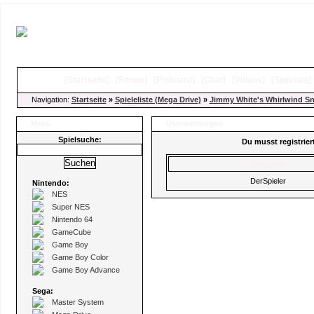
[
Startseite
]
[
Forum
]
[
Pinboard
]
[
Chat
]
[
Videos
]
[
Specials
Navigation:
Startseite
»
Spieleliste (Mega Drive)
»
Jimmy White's Whirlwind S
Menü
Userwertungen
Spielsuche:
Du musst registrie
Benutzer
DerSpieler
Nintendo:
NES
Super NES
Nintendo 64
GameCube
Game Boy
Game Boy Color
Game Boy Advance
Sega:
Master System