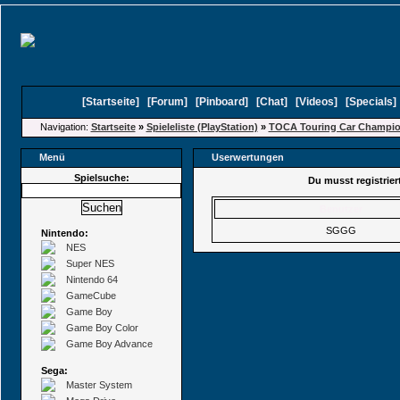
[
Startseite
]
[
Forum
]
[
Pinboard
]
[
Chat
]
[
Videos
]
[
Specials
Navigation:
Startseite
»
Spieleliste (PlayStation)
»
TOCA Touring Car Champio
Menü
Userwertungen
Spielsuche:
Du musst registrie
Benutzer
SGGG
Nintendo:
NES
Super NES
Nintendo 64
GameCube
Game Boy
Game Boy Color
Game Boy Advance
Sega:
Master System