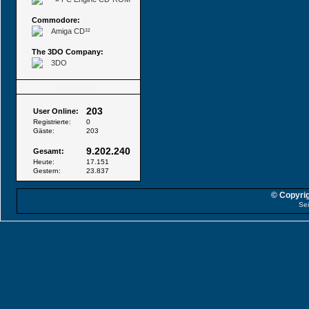
Commodore:
Amiga CD³²
The 3DO Company:
3DO
Besucher
203
User Online:
Registrierte:
0
Gäste:
203
9.202.240
Gesamt:
Heute:
17.151
Gestern:
23.837
© Copyrig
Sei