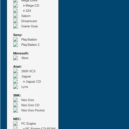
Mega Drive
»
Mega-CD
»
32X
Saturn
Dreamcast
Game Gear
Sony:
PlayStation
PlayStation 2
Microsoft:
Xbox
Atari:
2600 VCS
Jaguar
»
Jaguar CD
Lynx
SNK:
Neo Geo
Neo Geo CD
Neo Geo Pocket
NEC:
PC Engine
»
PC Engine CD-ROM²