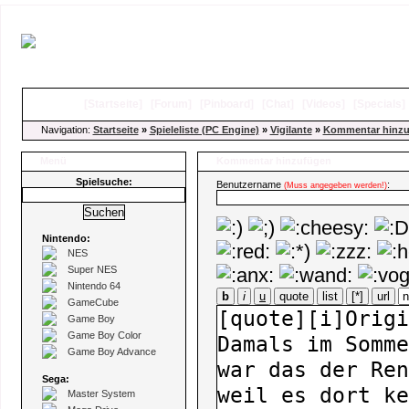
[
Startseite
]
[
Forum
]
[
Pinboard
]
[
Chat
]
[
Videos
]
[
Specials
Navigation:
Startseite
»
Spieleliste (PC Engine)
»
Vigilante
»
Kommentar hinzu
Menü
Kommentar hinzufügen
Spielsuche:
Benutzername
:
(Muss angegeben werden!)
Nintendo:
NES
Super NES
Nintendo 64
b
i
u
quote
list
[*]
url
GameCube
Game Boy
Game Boy Color
Game Boy Advance
Sega:
Master System