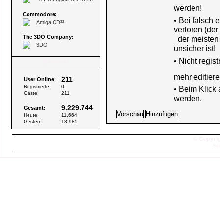
werden!
Commodore:
• Bei falsch
Amiga CD³²
verloren (der
The 3DO Company:
der meisten B
3DO
unsicher ist!
•
Nicht regis
Besucher
mehr editiere
211
User Online:
Registrierte:
0
• Beim Klick
Gäste:
211
werden.
9.229.744
Gesamt:
Heute:
11.664
Gestern:
13.985
© Copyrig
Sei