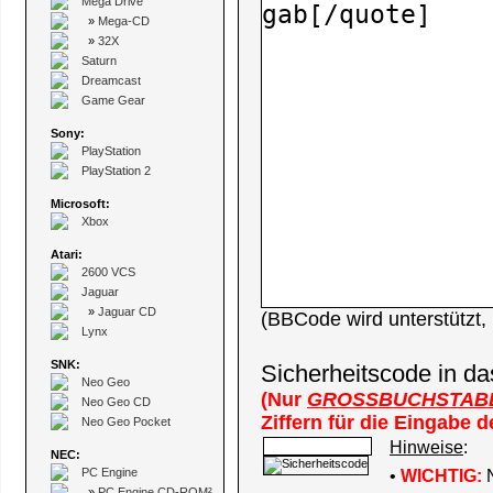
Mega Drive
»
Mega-CD
»
32X
Saturn
Dreamcast
Game Gear
Sony:
PlayStation
PlayStation 2
Microsoft:
Xbox
Atari:
2600 VCS
Jaguar
»
Jaguar CD
(BBCode wird unterstützt
Lynx
SNK:
Sicherheitscode in da
Neo Geo
(Nur
GROSSBUCHSTAB
Neo Geo CD
Ziffern für die Eingabe 
Neo Geo Pocket
Hinweise
:
NEC:
PC Engine
•
WICHTIG:
N
»
PC Engine CD-ROM²