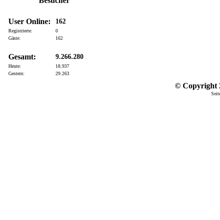
Besucher
User Online:
162
Registrierte:
0
Gäste:
162
Gesamt:
9.266.280
Heute:
18.937
Gestern:
29.263
© Copyright 2
Seit