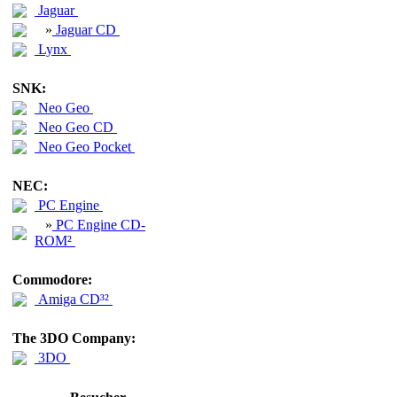
Jaguar
»
Jaguar CD
Lynx
SNK:
Neo Geo
Neo Geo CD
Neo Geo Pocket
NEC:
PC Engine
»
PC Engine CD-
ROM²
Commodore:
Amiga CD³²
The 3DO Company:
3DO