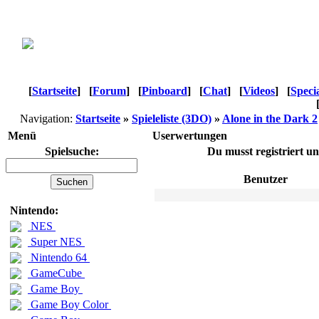
[
Startseite
]
[
Forum
]
[
Pinboard
]
[
Chat
]
[
Videos
]
[
Speci
Navigation:
Startseite
»
Spieleliste (3DO)
»
Alone in the Dark 2
Menü
Userwertungen
Spielsuche:
Du musst registriert u
Benutzer
Nintendo:
NES
Super NES
Nintendo 64
GameCube
Game Boy
Game Boy Color