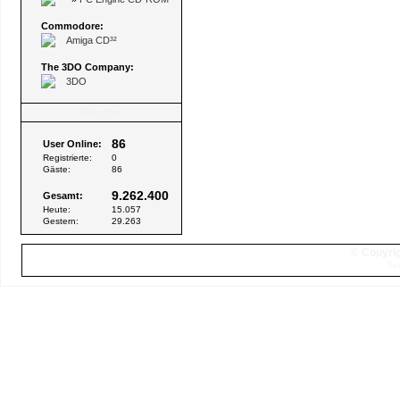
Commodore:
Amiga CD³²
The 3DO Company:
3DO
Besucher
86
User Online:
Registrierte:
0
Gäste:
86
9.262.400
Gesamt:
Heute:
15.057
Gestern:
29.263
© Copyrig
Sei