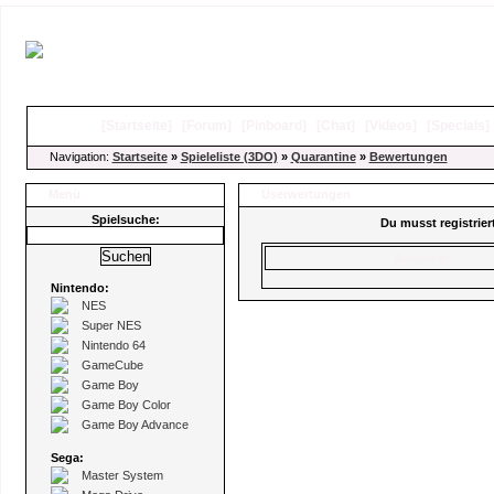
[
Startseite
]
[
Forum
]
[
Pinboard
]
[
Chat
]
[
Videos
]
[
Specials
Navigation:
Startseite
»
Spieleliste (3DO)
»
Quarantine
»
Bewertungen
Menü
Userwertungen
Spielsuche:
Du musst registrie
Benutzer
Nintendo:
NES
Super NES
Nintendo 64
GameCube
Game Boy
Game Boy Color
Game Boy Advance
Sega:
Master System