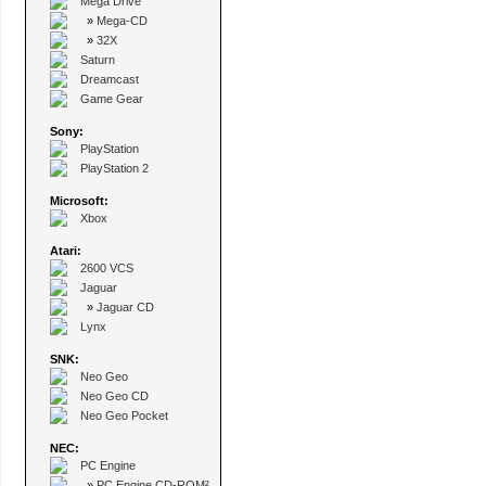
Mega Drive
»
Mega-CD
»
32X
Saturn
Dreamcast
Game Gear
Sony:
PlayStation
PlayStation 2
Microsoft:
Xbox
Atari:
2600 VCS
Jaguar
»
Jaguar CD
Lynx
SNK:
Neo Geo
Neo Geo CD
Neo Geo Pocket
NEC:
PC Engine
»
PC Engine CD-ROM²