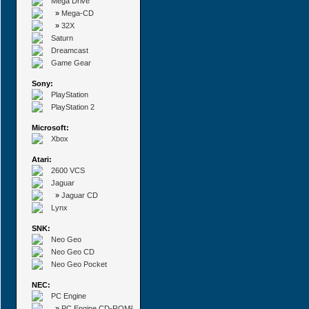
Mega Drive
»
Mega-CD
»
32X
Saturn
Dreamcast
Game Gear
Sony:
PlayStation
PlayStation 2
Microsoft:
Xbox
Atari:
2600 VCS
Jaguar
»
Jaguar CD
Lynx
SNK:
Neo Geo
Neo Geo CD
Neo Geo Pocket
NEC:
PC Engine
»
PC Engine CD-ROM²