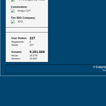
Commodore:
Amiga CD³²
The 3DO Company:
3DO
Besucher
227
User Online:
Registrierte:
0
Gäste:
227
9.201.668
Gesamt:
Heute:
16.579
Gestern:
23.837
© Copyrig
Sei