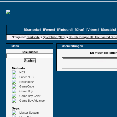
[
Startseite
]
[
Forum
]
[
Pinboard
]
[
Chat
]
[
Videos
]
[
Specials
Navigation:
Startseite
»
Spieleliste (NES)
»
Double Dragon III: The Sacred Sto
Menü
Userwertungen
Spielsuche:
Du musst registrie
Benutzer
Nintendo:
NES
Super NES
Nintendo 64
GameCube
Game Boy
Game Boy Color
Game Boy Advance
Sega:
Master System