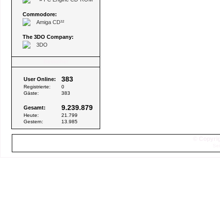
Commodore:
Amiga CD³²
The 3DO Company:
3DO
Besucher
383
User Online:
Registrierte:
0
Gäste:
383
9.239.879
Gesamt:
Heute:
21.799
Gestern:
13.985
© Copyrig
Sei