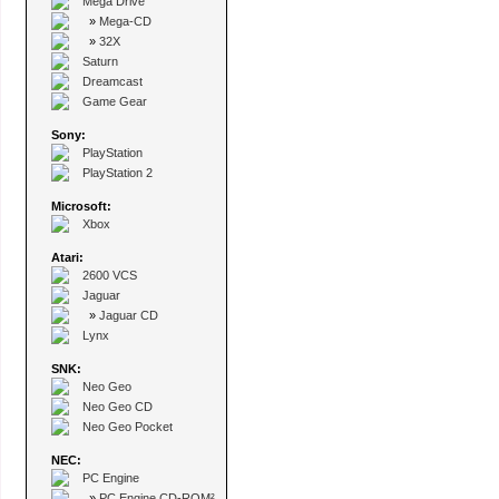
Mega Drive
»
Mega-CD
»
32X
Saturn
Dreamcast
Game Gear
Sony:
PlayStation
PlayStation 2
Microsoft:
Xbox
Atari:
2600 VCS
Jaguar
»
Jaguar CD
Lynx
SNK:
Neo Geo
Neo Geo CD
Neo Geo Pocket
NEC:
PC Engine
»
PC Engine CD-ROM²