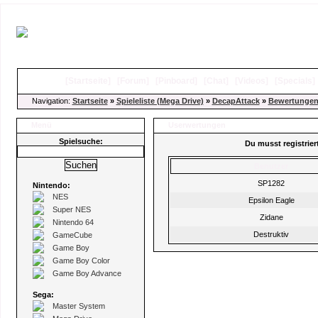
[
Startseite
]
[
Forum
]
[
Pinboard
]
[
Chat
]
[
Videos
]
[
Specials
Navigation:
Startseite
»
Spieleliste (Mega Drive)
»
DecapAttack
»
Bewertunge
Menü
Userwertungen
Spielsuche:
Du musst registrie
Benutzer
SP1282
Nintendo:
NES
Epsilon Eagle
Super NES
Zidane
Nintendo 64
Destruktiv
GameCube
Game Boy
Game Boy Color
Game Boy Advance
Sega:
Master System