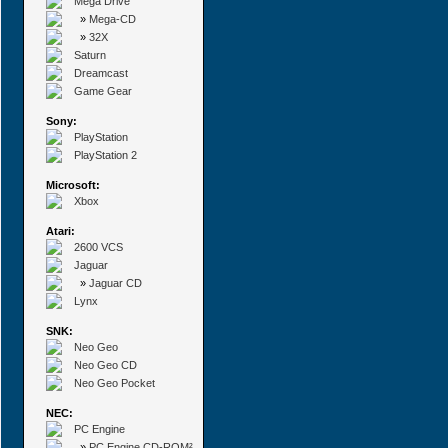
Mega Drive
»
Mega-CD
»
32X
Saturn
Dreamcast
Game Gear
Sony:
PlayStation
PlayStation 2
Microsoft:
Xbox
Atari:
2600 VCS
Jaguar
»
Jaguar CD
Lynx
SNK:
Neo Geo
Neo Geo CD
Neo Geo Pocket
NEC:
PC Engine
»
PC Engine CD-ROM²