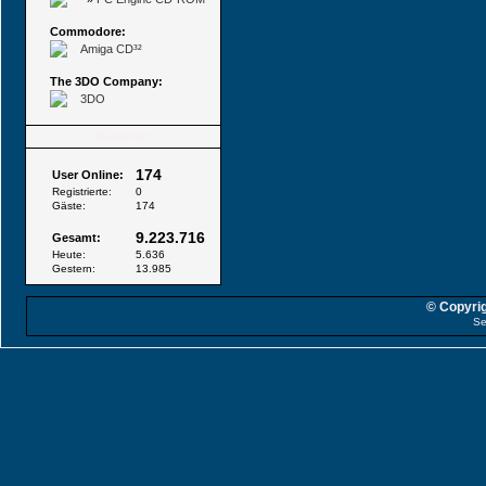
Commodore:
Amiga CD³²
The 3DO Company:
3DO
Besucher
174
User Online:
Registrierte:
0
Gäste:
174
9.223.716
Gesamt:
Heute:
5.636
Gestern:
13.985
© Copyrig
Se