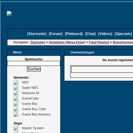
[
Startseite
]
[
Forum
]
[
Pinboard
]
[
Chat
]
[
Videos
]
[
Specials
Navigation:
Startseite
»
Spieleliste (Mega Drive)
»
Fatal Rewind
»
Bewertunge
Menü
Userwertungen
Spielsuche:
Du musst registrie
Benutzer
Nintendo:
NES
Super NES
Nintendo 64
GameCube
Game Boy
Game Boy Color
Game Boy Advance
Sega:
Master System