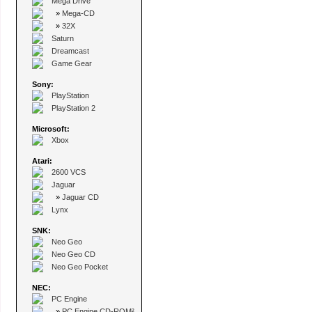
Mega Drive
»
Mega-CD
»
32X
Saturn
Dreamcast
Game Gear
Sony:
PlayStation
PlayStation 2
Microsoft:
Xbox
Atari:
2600 VCS
Jaguar
»
Jaguar CD
Lynx
SNK:
Neo Geo
Neo Geo CD
Neo Geo Pocket
NEC:
PC Engine
»
PC Engine CD-ROM²