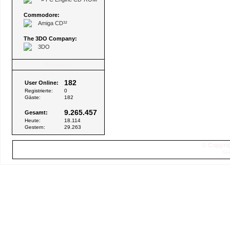
Commodore:
Amiga CD³²
The 3DO Company:
3DO
Besucher
182
User Online:
Registrierte:
0
Gäste:
182
9.265.457
Gesamt:
Heute:
18.114
Gestern:
29.263
© Copyrig
Sei