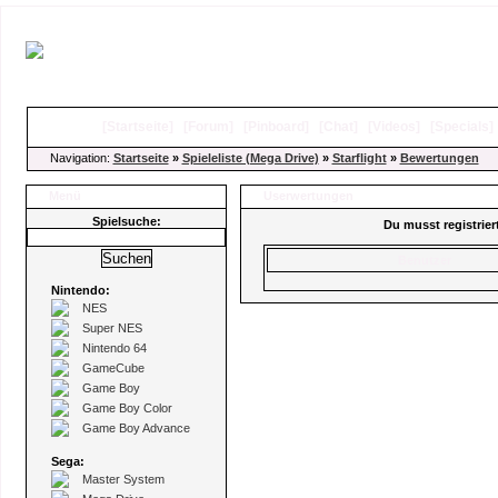
[
Startseite
]
[
Forum
]
[
Pinboard
]
[
Chat
]
[
Videos
]
[
Specials
Navigation:
Startseite
»
Spieleliste (Mega Drive)
»
Starflight
»
Bewertungen
Menü
Userwertungen
Spielsuche:
Du musst registrie
Benutzer
Nintendo:
NES
Super NES
Nintendo 64
GameCube
Game Boy
Game Boy Color
Game Boy Advance
Sega:
Master System