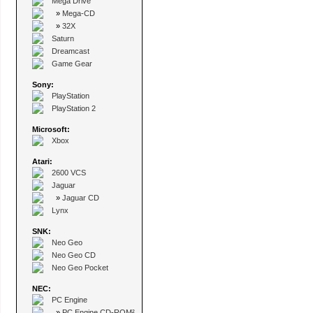
Mega Drive
»
Mega-CD
»
32X
Saturn
Dreamcast
Game Gear
Sony:
PlayStation
PlayStation 2
Microsoft:
Xbox
Atari:
2600 VCS
Jaguar
»
Jaguar CD
Lynx
SNK:
Neo Geo
Neo Geo CD
Neo Geo Pocket
NEC:
PC Engine
»
PC Engine CD-ROM²