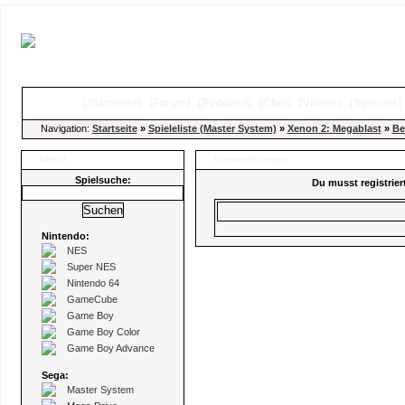
[
Startseite
]
[
Forum
]
[
Pinboard
]
[
Chat
]
[
Videos
]
[
Specials
Navigation:
Startseite
»
Spieleliste (Master System)
»
Xenon 2: Megablast
»
Be
Menü
Userwertungen
Spielsuche:
Du musst registrie
Benutzer
Nintendo:
NES
Super NES
Nintendo 64
GameCube
Game Boy
Game Boy Color
Game Boy Advance
Sega:
Master System