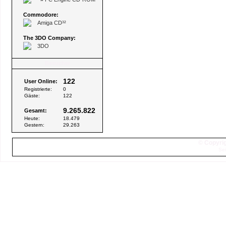
Commodore:
Amiga CD³²
The 3DO Company:
3DO
Besucher
122
User Online:
Registrierte:
0
Gäste:
122
9.265.822
Gesamt:
Heute:
18.479
Gestern:
29.263
© Copyrig
Sei