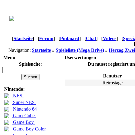
[
Startseite
]
[
Forum
]
[
Pinboard
]
[
Chat
]
[
Videos
]
[
Speci
Navigation:
Startseite
»
Spieleliste (Mega Drive)
»
Herzog Zwei
Menü
Userwertungen
Spielsuche:
Du musst registriert u
Benutzer
Retrostage
Nintendo:
NES
Super NES
Nintendo 64
GameCube
Game Boy
Game Boy Color