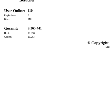
Besucher
User Online:
110
Registrierte:
0
Gäste:
110
Gesamt:
9.265.441
Heute:
18.098
Gestern:
29.263
© Copyright 2
Seit