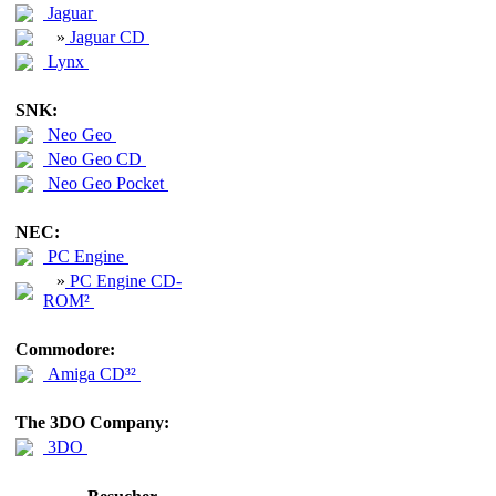
Jaguar
»
Jaguar CD
Lynx
SNK:
Neo Geo
Neo Geo CD
Neo Geo Pocket
NEC:
PC Engine
»
PC Engine CD-
ROM²
Commodore:
Amiga CD³²
The 3DO Company:
3DO