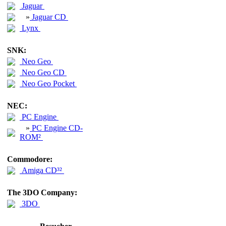
Jaguar
»
Jaguar CD
Lynx
SNK:
Neo Geo
Neo Geo CD
Neo Geo Pocket
NEC:
PC Engine
»
PC Engine CD-
ROM²
Commodore:
Amiga CD³²
The 3DO Company:
3DO