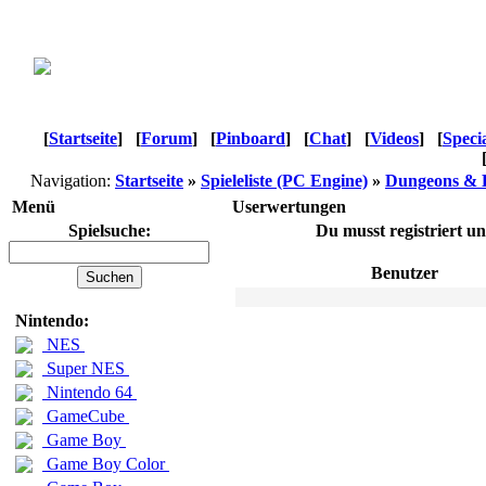
[
Startseite
]
[
Forum
]
[
Pinboard
]
[
Chat
]
[
Videos
]
[
Speci
Navigation:
Startseite
»
Spieleliste (PC Engine)
»
Dungeons & D
Menü
Userwertungen
Spielsuche:
Du musst registriert u
Benutzer
Nintendo:
NES
Super NES
Nintendo 64
GameCube
Game Boy
Game Boy Color