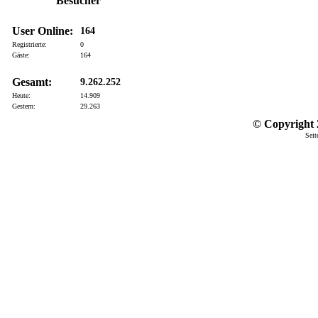
Besucher
User Online:
164
Registrierte:
0
Gäste:
164
Gesamt:
9.262.252
Heute:
14.909
Gestern:
29.263
© Copyright 2
Seit