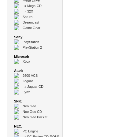
Mega Drive
»
Mega-CD
»
32X
Saturn
Dreamcast
Game Gear
Sony:
PlayStation
PlayStation 2
Microsoft:
Xbox
Atari:
2600 VCS
Jaguar
»
Jaguar CD
Lynx
SNK:
Neo Geo
Neo Geo CD
Neo Geo Pocket
NEC:
PC Engine
»
PC Engine CD-ROM²