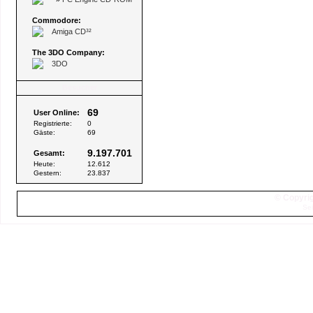
Commodore:
Amiga CD³²
The 3DO Company:
3DO
Besucher
69
User Online:
Registrierte:
0
Gäste:
69
9.197.701
Gesamt:
Heute:
12.612
Gestern:
23.837
© Copyrig
Sei