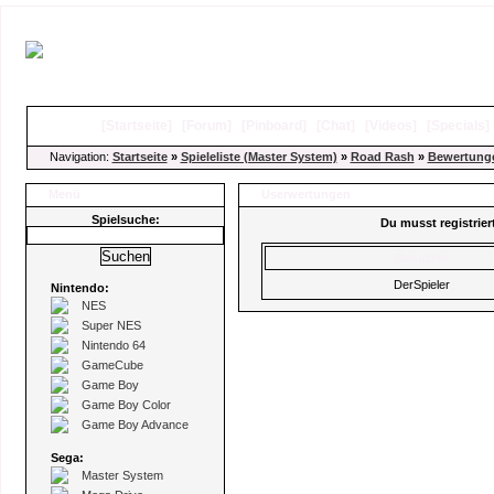
[
Startseite
]
[
Forum
]
[
Pinboard
]
[
Chat
]
[
Videos
]
[
Specials
Navigation:
Startseite
»
Spieleliste (Master System)
»
Road Rash
»
Bewertung
Menü
Userwertungen
Spielsuche:
Du musst registrie
Benutzer
DerSpieler
Nintendo:
NES
Super NES
Nintendo 64
GameCube
Game Boy
Game Boy Color
Game Boy Advance
Sega:
Master System