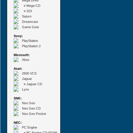
Mega Drive
»
Mega-CD
»
32X
Saturn
Dreamcast
Game Gear
Sony:
PlayStation
PlayStation 2
Microsoft:
Xbox
Atari:
2600 VCS
Jaguar
»
Jaguar CD
Lynx
SNK:
Neo Geo
Neo Geo CD
Neo Geo Pocket
NEC:
PC Engine
»
PC Engine CD-ROM²