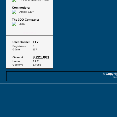
Commodore:
Amiga CD³²
The 3DO Company:
3DO
Besucher
117
User Online:
Registrierte:
0
Gäste:
117
9.221.001
Gesamt:
Heute:
2.921
Gestern:
13.985
© Copyrig
Sei