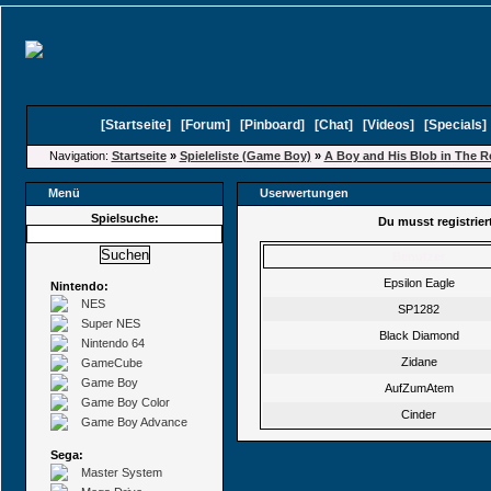
[
Startseite
]
[
Forum
]
[
Pinboard
]
[
Chat
]
[
Videos
]
[
Specials
Navigation:
Startseite
»
Spieleliste (Game Boy)
»
A Boy and His Blob in The R
Menü
Userwertungen
Spielsuche:
Du musst registrie
Benutzer
Epsilon Eagle
Nintendo:
NES
SP1282
Super NES
Black Diamond
Nintendo 64
Zidane
GameCube
Game Boy
AufZumAtem
Game Boy Color
Cinder
Game Boy Advance
Sega:
Master System