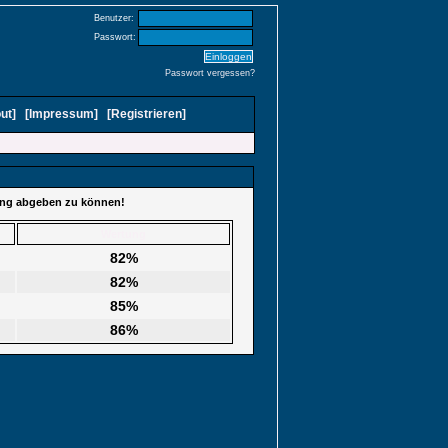
Benutzer:
Passwort:
Passwort vergessen?
ut
]
[
Impressum
]
[
Registrieren
]
tung abgeben zu können!
Wertung
82%
82%
85%
86%