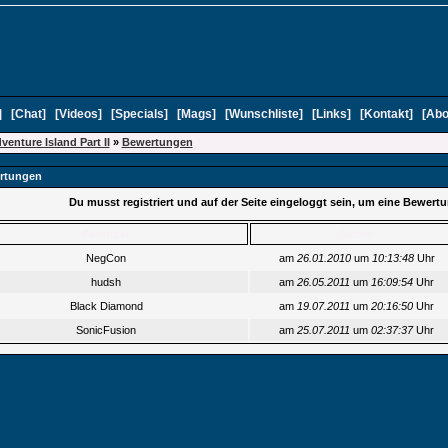
]
[
Chat
]
[
Videos
]
[
Specials
]
[
Mags
]
[
Wunschliste
]
[
Links
]
[
Kontakt
]
[
Abo
venture Island Part II
»
Bewertungen
rtungen
Du musst registriert und auf der Seite eingeloggt sein, um eine Bewer
Benutzer
Datum
NegCon
am
26.01.2010
um
10:13:48
Uhr
hudsh
am
26.05.2011
um
16:09:54
Uhr
Black Diamond
am
19.07.2011
um
20:16:50
Uhr
SonicFusion
am
25.07.2011
um
02:37:37
Uhr