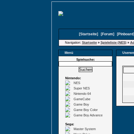
[
Startseite
]
[
Forum
]
[
Pinboard
Navigation:
Startseite
»
Spieleliste (NES)
»
Ad
Menü
Userwe
Spielsuche:
Nintendo:
NES
Super NES
Nintendo 64
GameCube
Game Boy
Game Boy Color
Game Boy Advance
Sega:
Master System