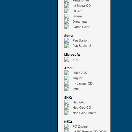
Mega Drive
»
Mega-CD
»
32X
Saturn
Dreamcast
Game Gear
Sony:
PlayStation
PlayStation 2
Microsoft:
Xbox
Atari:
2600 VCS
Jaguar
»
Jaguar CD
Lynx
SNK:
Neo Geo
Neo Geo CD
Neo Geo Pocket
NEC:
PC Engine
»
PC Engine CD-ROM²