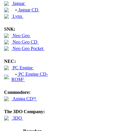
Jaguar
»
Jaguar CD
Lynx
SNK:
Neo Geo
Neo Geo CD
Neo Geo Pocket
NEC:
PC Engine
»
PC Engine CD-
ROM²
Commodore:
Amiga CD³²
The 3DO Company:
3DO