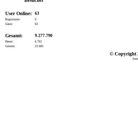
Besucher
User Online:
63
Registrierte:
0
Gäste:
63
Gesamt:
9.277.790
Heute:
6.762
Gestern:
23.685
© Copyright 2
Seit