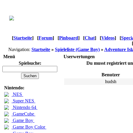
[
Startseite
]
[
Forum
]
[
Pinboard
]
[
Chat
]
[
Videos
]
[
Speci
Navigation:
Startseite
»
Spieleliste (Game Boy)
»
Adventure Isla
Menü
Userwertungen
Spielsuche:
Du musst registriert u
Benutzer
hudsh
Nintendo:
NES
Super NES
Nintendo 64
GameCube
Game Boy
Game Boy Color