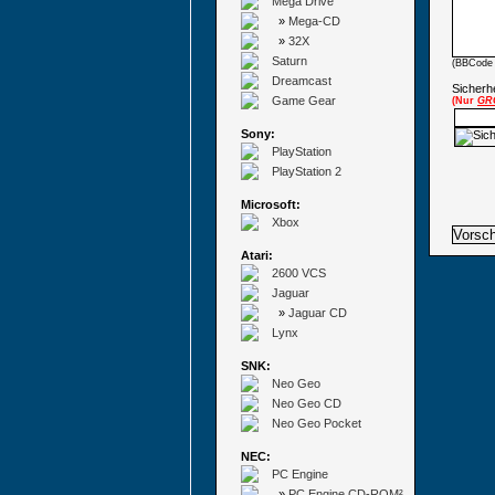
Mega Drive
»
Mega-CD
»
32X
Saturn
(BBCode 
Dreamcast
Sicherhe
Game Gear
(Nur
GR
Sony:
PlayStation
PlayStation 2
Microsoft:
Xbox
Atari:
2600 VCS
Jaguar
»
Jaguar CD
Lynx
SNK:
Neo Geo
Neo Geo CD
Neo Geo Pocket
NEC:
PC Engine
»
PC Engine CD-ROM²