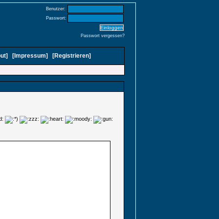
Benutzer:
Passwort:
Passwort vergessen?
ut
]
[
Impressum
]
[
Registrieren
]