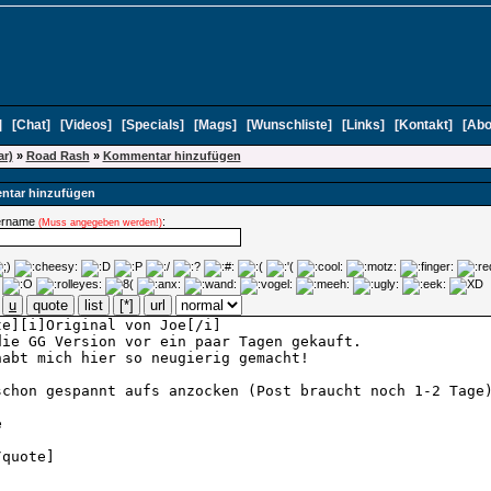
]
[
Chat
]
[
Videos
]
[
Specials
]
[
Mags
]
[
Wunschliste
]
[
Links
]
[
Kontakt
]
[
Abo
ar)
»
Road Rash
»
Kommentar hinzufügen
tar hinzufügen
ername
:
(Muss angegeben werden!)
u
quote
list
[*]
url