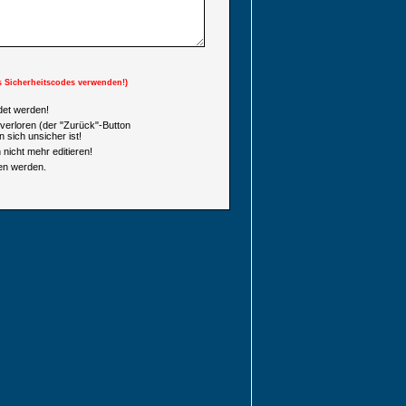
s Sicherheitscodes verwenden!)
et werden!
verloren (der "Zurück"-Button
 sich unsicher ist!
nicht mehr editieren!
en werden.