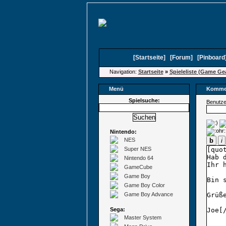
[
Startseite
]
[
Forum
]
[
Pinboard
Navigation:
Startseite
»
Spieleliste (Game Ge
Menü
Kommen
Spielsuche:
Benutz
Nintendo:
NES
b
i
Super NES
Nintendo 64
GameCube
Game Boy
Game Boy Color
Game Boy Advance
Sega:
Master System