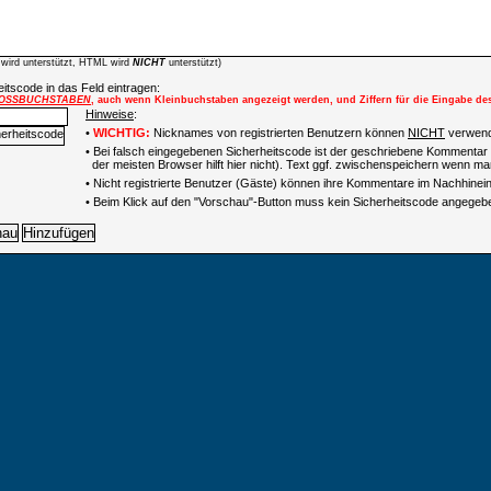
wird unterstützt, HTML wird
NICHT
unterstützt)
itscode in das Feld eintragen:
OSSBUCHSTABEN
, auch wenn Kleinbuchstaben angezeigt werden, und Ziffern für die Eingabe de
Hinweise
:
•
WICHTIG:
Nicknames von registrierten Benutzern können
NICHT
verwend
• Bei falsch eingegebenen Sicherheitscode ist der geschriebene Kommentar 
der meisten Browser hilft hier nicht). Text ggf. zwischenspeichern wenn man
•
Nicht registrierte Benutzer (Gäste) können ihre Kommentare im Nachhinein 
• Beim Klick auf den "Vorschau"-Button muss kein Sicherheitscode angegeb