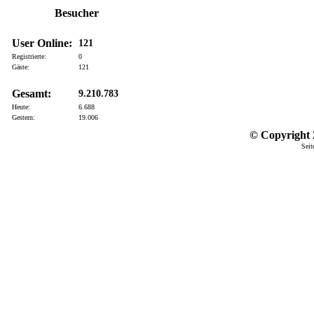
Besucher
User Online:
121
Registrierte:
0
Gäste:
121
Gesamt:
9.210.783
Heute:
6.688
Gestern:
19.006
© Copyright 2
Seit