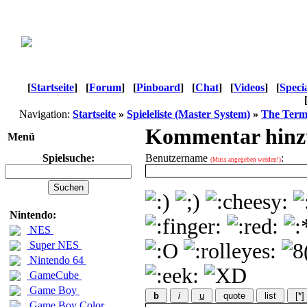
[
Startseite
]
[
Forum
]
[
Pinboard
]
[
Chat
]
[
Videos
]
[
Speci
Navigation:
Startseite
»
Spieleliste (Master System)
»
The Term
Kommentar hinz
Menü
Spielsuche:
Benutzername
:
(Muss angegeben werden!)
Nintendo:
NES
Super NES
Nintendo 64
GameCube
Game Boy
b
i
u
quote
list
[*]
Game Boy Color