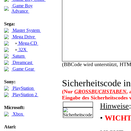
Game Boy
Advance
Sega:
Master System
Mega Drive
»
Mega-CD
»
32X
Saturn
Dreamcast
(BBCode wird unterstützt, HT
Game Gear
Sicherheitscode in
Sony:
PlayStation
(Nur
GROSSBUCHSTABEN
,
PlayStation 2
Eingabe des Sicherheitscodes
Hinweise
:
Microsoft:
Xbox
•
WICHT
Atari: