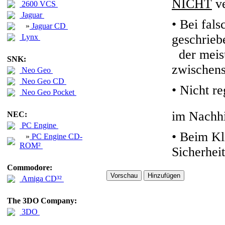
NICHT
ve
2600 VCS
Jaguar
• Bei fals
»
Jaguar CD
geschrieb
Lynx
der meiste
SNK:
zwischens
Neo Geo
Neo Geo CD
•
Nicht re
Neo Geo Pocket
im Nachhi
NEC:
PC Engine
• Beim Kl
»
PC Engine CD-
ROM²
Sicherhei
Commodore:
Amiga CD³²
The 3DO Company:
3DO