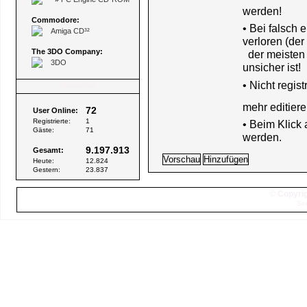
werden!
Commodore:
• Bei falsch
Amiga CD³²
verloren (der
The 3DO Company:
der meisten B
3DO
unsicher ist!
•
Nicht regis
Besucher
mehr editiere
72
User Online:
Registrierte:
1
• Beim Klick
Gäste:
71
werden.
9.197.913
Gesamt:
Heute:
12.824
Gestern:
23.837
© Copyrig
Sei