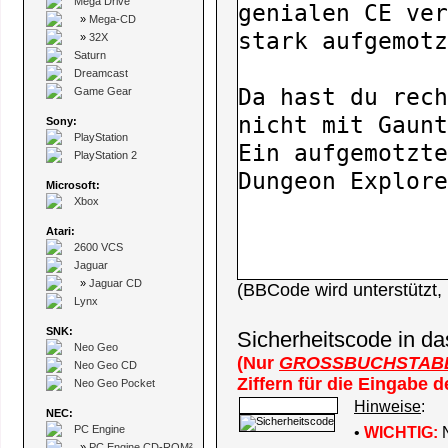
Mega Drive
»
Mega-CD
»
32X
Saturn
Dreamcast
Game Gear
Sony:
PlayStation
PlayStation 2
Microsoft:
Xbox
Atari:
2600 VCS
Jaguar
»
Jaguar CD
(BBCode wird unterstützt
Lynx
SNK:
Sicherheitscode in da
Neo Geo
(Nur
GROSSBUCHSTAB
Neo Geo CD
Ziffern für die Eingabe 
Neo Geo Pocket
Hinweise
:
NEC:
PC Engine
•
WICHTIG:
N
»
PC Engine CD-ROM²