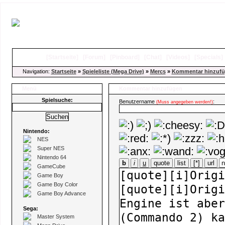
[
Startseite
]
[
Forum
]
[
Pinboard
]
[
Chat
]
[
Videos
]
[
Specials
Navigation:
Startseite
»
Spieleliste (Mega Drive)
»
Mercs
»
Kommentar hinzuf
Menü
Kommentar hinzufügen
Spielsuche:
Benutzername
:
(Muss angegeben werden!)
Nintendo:
NES
Super NES
Nintendo 64
b
i
u
quote
list
[*]
url
GameCube
Game Boy
Game Boy Color
Game Boy Advance
Sega:
Master System