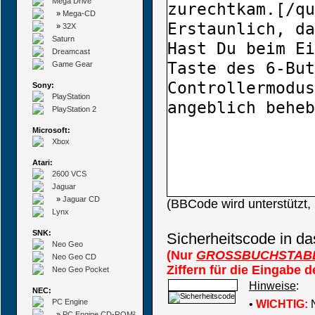
Mega Drive
»
Mega-CD
»
32X
Saturn
Dreamcast
Game Gear
Sony:
PlayStation
PlayStation 2
Microsoft:
Xbox
Atari:
2600 VCS
Jaguar
»
Jaguar CD
(BBCode wird unterstützt
Lynx
SNK:
Sicherheitscode in da
Neo Geo
(Nur
GROSSBUCHSTAB
Neo Geo CD
Ziffern für die Eingabe 
Neo Geo Pocket
Hinweise
:
NEC:
PC Engine
•
WICHTIG:
N
»
PC Engine CD-ROM²