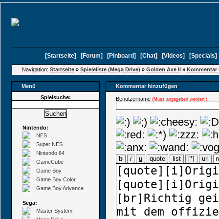
[
Startseite
]
[
Forum
]
[
Pinboard
]
[
Chat
]
[
Videos
]
[
Specials
Navigation:
Startseite
»
Spieleliste (Mega Drive)
»
Golden Axe II
»
Kommentar 
Menü
Kommentar hinzufügen
Spielsuche:
Benutzername
:
(Muss angegeben werden!)
Nintendo:
NES
Super NES
Nintendo 64
b
i
u
quote
list
[*]
url
GameCube
Game Boy
Game Boy Color
Game Boy Advance
Sega:
Master System