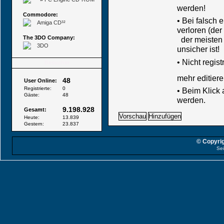
werden!
Commodore:
• Bei falsch
Amiga CD³²
verloren (der
The 3DO Company:
der meisten B
3DO
unsicher ist!
•
Nicht regis
Besucher
mehr editiere
48
User Online:
Registrierte:
0
• Beim Klick
Gäste:
48
werden.
9.198.928
Gesamt:
Heute:
13.839
Gestern:
23.837
© Copyrig
Sei