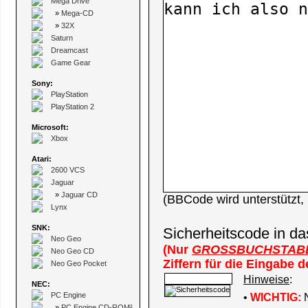
Mega Drive
»
Mega-CD
»
32X
Saturn
Dreamcast
Game Gear
Sony:
PlayStation
PlayStation 2
Microsoft:
Xbox
Atari:
2600 VCS
Jaguar
»
Jaguar CD
(BBCode wird unterstützt
Lynx
SNK:
Sicherheitscode in da
Neo Geo
(Nur
GROSSBUCHSTAB
Neo Geo CD
Ziffern für die Eingabe 
Neo Geo Pocket
Hinweise
:
NEC:
PC Engine
•
WICHTIG:
N
»
PC Engine CD-ROM²