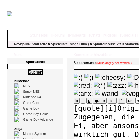
[
Startseite
]
[
Forum
]
[
Pinboard
]
[
Chat
]
[
Videos
]
[
Specials
Navigation:
Startseite
»
Spieleliste (Mega Drive)
»
Splatterhouse 2
»
Kommenta
Menü
Kommentar hinzufügen
Spielsuche:
Benutzername
:
(Muss angegeben werden!)
Nintendo:
NES
Super NES
Nintendo 64
b
i
u
quote
list
[*]
url
GameCube
Game Boy
Game Boy Color
Game Boy Advance
Sega:
Master System