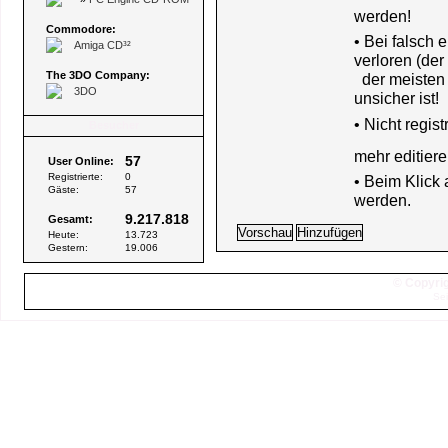
werden!
Commodore:
• Bei falsch
Amiga CD³²
verloren (der
The 3DO Company:
der meisten B
3DO
unsicher ist!
•
Nicht regis
Besucher
mehr editiere
57
User Online:
Registrierte:
0
• Beim Klick
Gäste:
57
werden.
9.217.818
Gesamt:
Heute:
13.723
Gestern:
19.006
© Copyrig
Sei