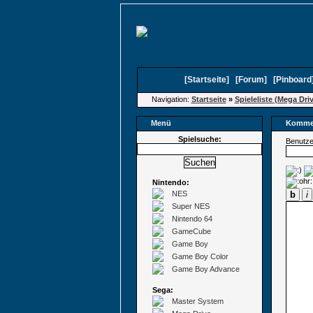
[
Startseite
]
[
Forum
]
[
Pinboard
Navigation:
Startseite
»
Spieleliste (Mega Dri
Menü
Kommen
Spielsuche:
Benutz
Nintendo:
NES
b
i
Super NES
Nintendo 64
GameCube
Game Boy
Game Boy Color
Game Boy Advance
Sega:
Master System