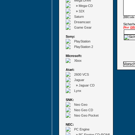
Mega Drive
»
Mega-CD
»
32X
Saturn
(BBCode 
Dreamcast
Sicherhe
Game Gear
(Nur
GR
Sony:
PlayStation
PlayStation 2
Microsoft:
Xbox
Atari:
2600 VCS
Jaguar
»
Jaguar CD
Lynx
SNK:
Neo Geo
Neo Geo CD
Neo Geo Pocket
NEC:
PC Engine
»
PC Engine CD-ROM²