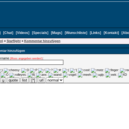
]
[
Chat
]
[
Videos
]
[
Specials
]
[
Mags
]
[
Wunschliste
]
[
Links
]
[
Kontakt
]
[
Abo
ve)
»
Starflight
»
Kommentar hinzufügen
tar hinzufügen
ername
:
(Muss angegeben werden!)
u
quote
list
[*]
url