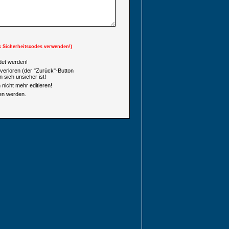
s Sicherheitscodes verwenden!)
et werden!
verloren (der "Zurück"-Button
 sich unsicher ist!
nicht mehr editieren!
en werden.