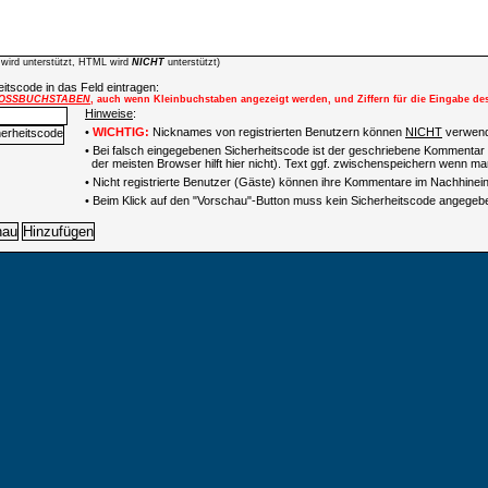
wird unterstützt, HTML wird
NICHT
unterstützt)
itscode in das Feld eintragen:
OSSBUCHSTABEN
, auch wenn Kleinbuchstaben angezeigt werden, und Ziffern für die Eingabe de
Hinweise
:
•
WICHTIG:
Nicknames von registrierten Benutzern können
NICHT
verwend
• Bei falsch eingegebenen Sicherheitscode ist der geschriebene Kommentar 
der meisten Browser hilft hier nicht). Text ggf. zwischenspeichern wenn man
•
Nicht registrierte Benutzer (Gäste) können ihre Kommentare im Nachhinein 
• Beim Klick auf den "Vorschau"-Button muss kein Sicherheitscode angegeb