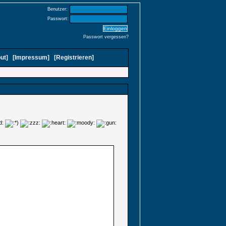
Benutzer:
Passwort:
Passwort vergessen?
ut
]
[
Impressum
]
[
Registrieren
]