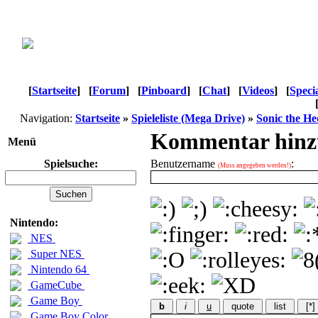
[
Startseite
]
[
Forum
]
[
Pinboard
]
[
Chat
]
[
Videos
]
[
Speci
Navigation:
Startseite
»
Spieleliste (Mega Drive)
»
Sonic the H
Kommentar hinz
Menü
Spielsuche:
Benutzername
:
(Muss angegeben werden!)
Nintendo:
NES
Super NES
Nintendo 64
GameCube
Game Boy
b
i
u
quote
list
[*]
Game Boy Color