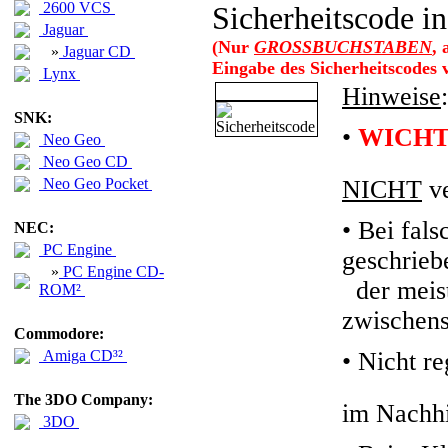
2600 VCS
Sicherheitscode in
Jaguar
(Nur
GROSSBUCHSTABEN
,
»
Jaguar CD
Eingabe des Sicherheitscodes
Lynx
Hinweise
:
SNK:
•
WICHT
Neo Geo
Neo Geo CD
Neo Geo Pocket
NICHT
ve
• Bei fals
NEC:
PC Engine
geschrieb
»
PC Engine CD-
der meiste
ROM²
zwischens
Commodore:
Amiga CD³²
•
Nicht re
The 3DO Company:
im Nachhi
3DO