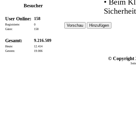
• Beim Kl
Besucher
Sicherhei
User Online:
158
Registrierte:
0
Gäste:
158
Gesamt:
9.216.509
Heute:
12.414
Gestern:
19.006
© Copyright 2
Seit