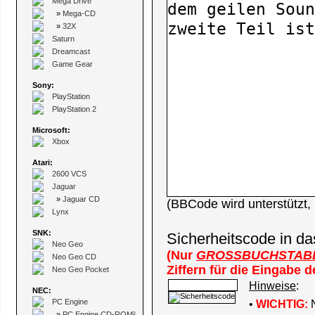
Mega Drive
»
Mega-CD
»
32X
Saturn
Dreamcast
Game Gear
Sony:
PlayStation
PlayStation 2
Microsoft:
Xbox
Atari:
2600 VCS
Jaguar
»
Jaguar CD
(BBCode wird unterstützt
Lynx
SNK:
Sicherheitscode in da
Neo Geo
(Nur
GROSSBUCHSTAB
Neo Geo CD
Ziffern für die Eingabe 
Neo Geo Pocket
Hinweise
:
NEC:
PC Engine
•
WICHTIG:
N
»
PC Engine CD-ROM²