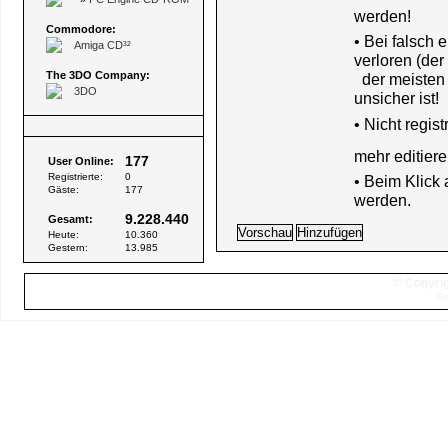
werden!
Commodore:
• Bei falsch
Amiga CD³²
verloren (der
The 3DO Company:
der meisten B
3DO
unsicher ist!
•
Nicht regis
Besucher
mehr editiere
177
User Online:
Registrierte:
0
• Beim Klick
Gäste:
177
werden.
9.228.440
Gesamt:
Heute:
10.360
Gestern:
13.985
© Copyrig
Se