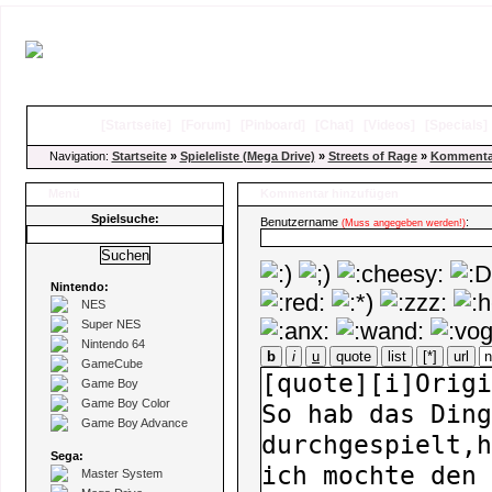
[
Startseite
]
[
Forum
]
[
Pinboard
]
[
Chat
]
[
Videos
]
[
Specials
Navigation:
Startseite
»
Spieleliste (Mega Drive)
»
Streets of Rage
»
Kommenta
Menü
Kommentar hinzufügen
Spielsuche:
Benutzername
:
(Muss angegeben werden!)
Nintendo:
NES
Super NES
Nintendo 64
b
i
u
quote
list
[*]
url
GameCube
Game Boy
Game Boy Color
Game Boy Advance
Sega:
Master System