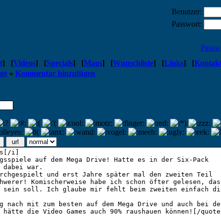
Benutzer:
Passwort:
Passw
t
]
[
Videos
]
[
Specials
]
[
Mags
]
[
Wunschliste
]
[
Links
]
[
Kontak
age
»
Kommentar hinzufügen
url