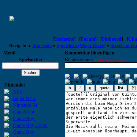
[
Startseite
]
[
Forum
]
[
Pinboard
]
[
Cha
Navigation:
Startseite
»
Spieleliste (Mega Drive)
»
Streets of R
Menü
Kommentar hinzufügen
Spielsuche:
Benutzername
:
(Muss angegeben werden!)
Nintendo:
b
i
u
quote
list
[*]
NES
Super NES
Nintendo 64
GameCube
Game Boy
Game Boy Color
Game Boy