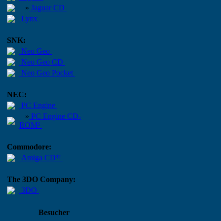
»
Jaguar CD
Lynx
SNK:
Neo Geo
Neo Geo CD
Neo Geo Pocket
NEC:
PC Engine
»
PC Engine CD-
ROM²
Commodore:
Amiga CD³²
The 3DO Company:
3DO
Besucher