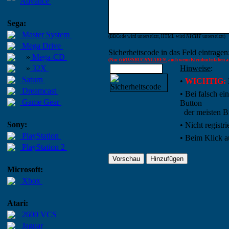
Advance
Sega:
Master System
(BBCode wird unterstützt, HTML wird
NICHT
unterstützt)
Mega Drive
Sicherheitscode in das Feld eintragen
»
Mega-CD
(Nur
GROSSBUCHSTABEN
, auch wenn Kleinbuchstaben an
»
32X
Hinweise
:
Saturn
•
WICHTIG:
Dreamcast
• Bei falsch e
Game Gear
Button
der meisten Br
Sony:
•
Nicht registr
PlayStation
• Beim Klick a
PlayStation 2
Microsoft:
Xbox
Atari:
2600 VCS
Jaguar