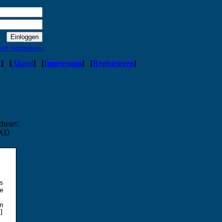
ort vergessen?
t
]
[
About
]
[
Impressum
]
[
Registrieren
]