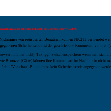
:
gezeigt werden, und Ziffern für die Eingabe des Sicherheitscodes verwenden!)
Nicknames von registrierten Benutzern können
NICHT
verwendet wer
ingegebenen Sicherheitscode ist der geschriebene Kommentar verloren (
owser hilft hier nicht). Text ggf. zwischenspeichern wenn man sich uns
ierte Benutzer (Gäste) können ihre Kommentare im Nachhinein nicht meh
uf den "Vorschau"-Button muss kein Sicherheitscode angegeben werde