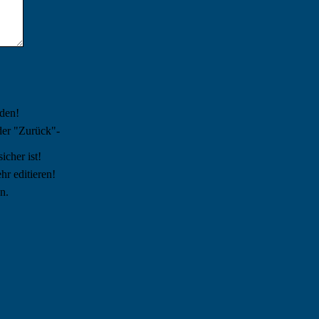
den!
der "Zurück"-
icher ist!
r editieren!
n.