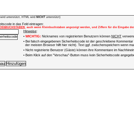
wird unterstützt, HTML wird
NICHT
unterstützt)
itscode in das Feld eintragen:
OSSBUCHSTABEN
, auch wenn Kleinbuchstaben angezeigt werden, und Ziffern für die Eingabe de
Hinweise
:
•
WICHTIG:
Nicknames von registrierten Benutzern können
NICHT
verwend
• Bei falsch eingegebenen Sicherheitscode ist der geschriebene Kommentar 
der meisten Browser hilft hier nicht). Text ggf. zwischenspeichern wenn man
•
Nicht registrierte Benutzer (Gäste) können ihre Kommentare im Nachhinein 
• Beim Klick auf den "Vorschau"-Button muss kein Sicherheitscode angegeb