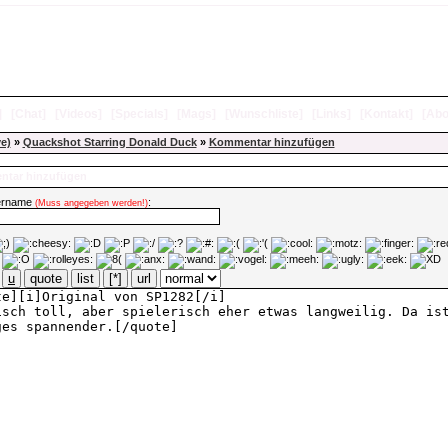
]
[
Chat
]
[
Videos
]
[
Specials
]
[
Mags
]
[
Wunschliste
]
[
Links
]
[
Kontakt
]
[
Abo
ve)
»
Quackshot Starring Donald Duck
»
Kommentar hinzufügen
tar hinzufügen
ername
:
(Muss angegeben werden!)
u
quote
list
[*]
url