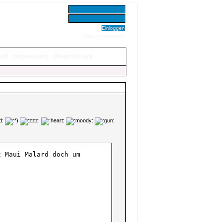
Benutzer:
Passwort:
Passwort vergessen?
ut
]
[
Impressum
]
[
Registrieren
]