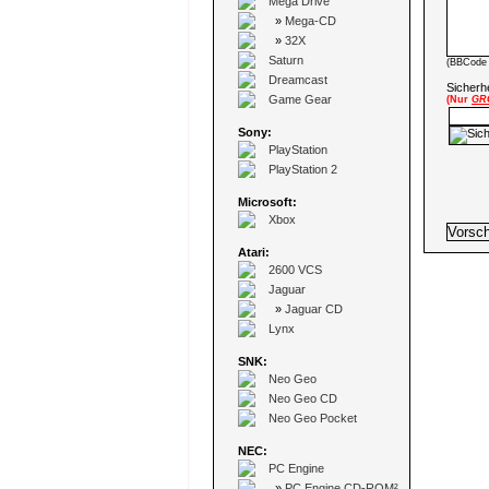
Mega Drive
»
Mega-CD
»
32X
Saturn
(BBCode 
Dreamcast
Sicherhe
Game Gear
(Nur
GR
Sony:
PlayStation
PlayStation 2
Microsoft:
Xbox
Atari:
2600 VCS
Jaguar
»
Jaguar CD
Lynx
SNK:
Neo Geo
Neo Geo CD
Neo Geo Pocket
NEC:
PC Engine
»
PC Engine CD-ROM²