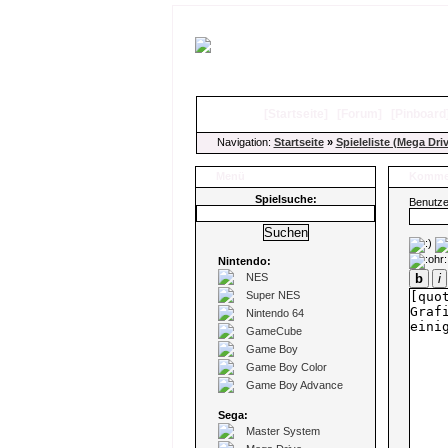
[
Startseite
]
[
Forum
]
[
Pinboard
Navigation:
Startseite
»
Spieleliste (Mega Dri
Menü
Kommen
Spielsuche:
Benutz
Nintendo:
NES
b
i
Super NES
Nintendo 64
GameCube
Game Boy
Game Boy Color
Game Boy Advance
Sega:
Master System